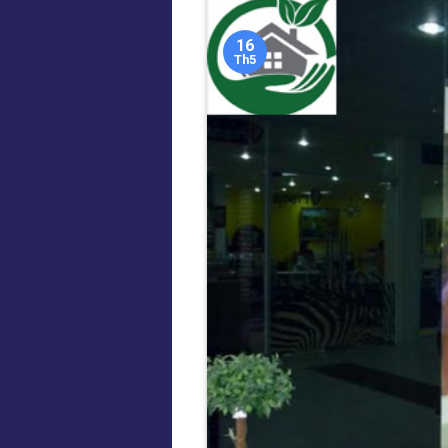
16
Th5