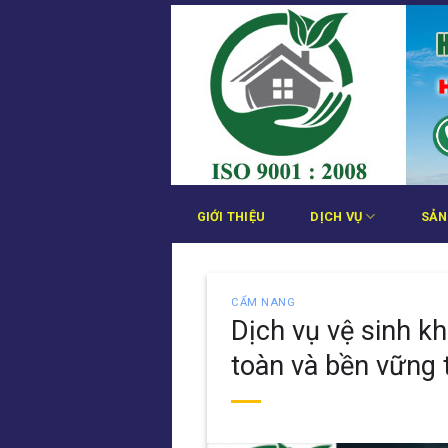
Bỏ
qua
nội
dung
GIỚI THIỆU
DỊCH VỤ
SẢN
CẨM NANG
Dịch vụ vệ sinh k
toàn và bền vững