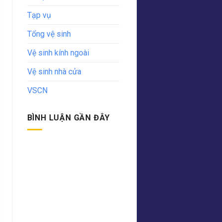
Tạp vụ
Tổng vệ sinh
Vệ sinh kính ngoài
Vệ sinh nhà cửa
VSCN
BÌNH LUẬN GẦN ĐÂY