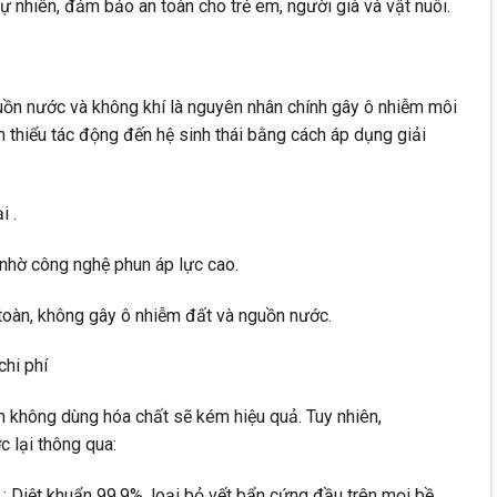
tự nhiên, đảm bảo an toàn cho trẻ em, người già và vật nuôi.
uồn nước và không khí là nguyên nhân chính gây ô nhiễm môi
thiểu tác động đến hệ sinh thái bằng cách áp dụng giải
i .
 nhờ công nghệ phun áp lực cao.
 toàn, không gây ô nhiễm đất và nguồn nước.
chi phí
nh không dùng hóa chất sẽ kém hiệu quả. Tuy nhiên,
 lại thông qua:
 Diệt khuẩn 99,9%, loại bỏ vết bẩn cứng đầu trên mọi bề