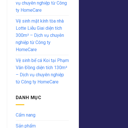
vụ chuyên nghiệp từ Công
ty HomeCare
Vệ sinh mặt kính tòa nhà
Lotte Liễu Giai diện tích
300m² – Dịch vụ chuyên
nghiệp từ Công ty
HomeCare
Vệ sinh bể cá Koi tại Phạm
Văn Đồng diện tích 130m²
– Dịch vụ chuyên nghiệp
từ Công ty HomeCare
DANH MỤC
Cẩm nang
Sản phẩm