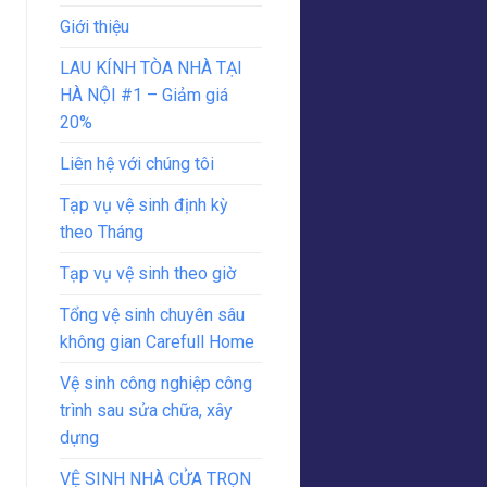
Giới thiệu
LAU KÍNH TÒA NHÀ TẠI
HÀ NỘI #1 – Giảm giá
20%
Liên hệ với chúng tôi
Tạp vụ vệ sinh định kỳ
theo Tháng
Tạp vụ vệ sinh theo giờ
Tổng vệ sinh chuyên sâu
không gian Carefull Home
Vệ sinh công nghiệp công
trình sau sửa chữa, xây
dựng
VỆ SINH NHÀ CỬA TRỌN