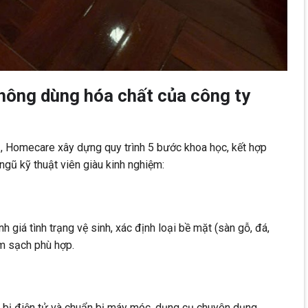
không dùng hóa chất của công ty
, Homecare xây dựng quy trình 5 bước khoa học, kết hợp
 ngũ kỹ thuật viên giàu kinh nghiệm:
h giá tình trạng vệ sinh, xác định loại bề mặt (sàn gỗ, đá,
àm sạch phù hợp.
t bị điện tử và chuẩn bị máy móc, dụng cụ chuyên dụng.