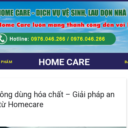
HOME CARE
 PHẨM
B
hông dùng hóa chất – Giải pháp an
 từ Homecare