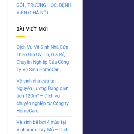
GÓI , TRƯỜNG HỌC, BỆNH
VIỆN Ở HÀ NỘI
BÀI VIẾT MỚI
Dịch Vụ Vệ Sinh Nhà Cửa
Theo Giờ Uy Tín, Giá Rẻ,
Chuyên Nghiệp Của Công
Ty Vệ Sinh HomeCar
Vệ sinh nhà cửa tại
Nguyễn Lương Bằng diện
tích 120m² – Dịch vụ
chuyên nghiệp từ Công ty
HomeCare
Vệ sinh bể bơi 4 mùa tại
Vinhomes Tây Mỗ – Dịch