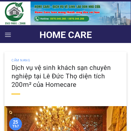
Bỏ
qua
nội
dung
HOME CARE
CẨM NANG
Dịch vụ vệ sinh khách sạn chuyên
nghiệp tại Lê Đức Thọ diện tích
200m² của Homecare
25
Th7