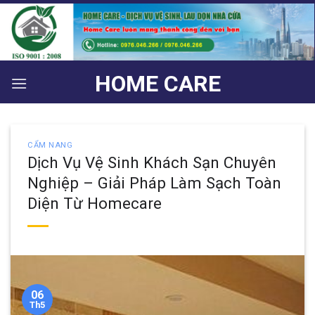
Bỏ
qua
nội
dung
HOME CARE
CẨM NANG
Dịch Vụ Vệ Sinh Khách Sạn Chuyên
Nghiệp – Giải Pháp Làm Sạch Toàn
Diện Từ Homecare
06
Th5