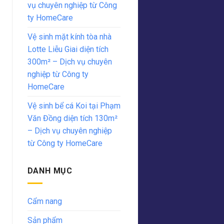
vụ chuyên nghiệp từ Công
ty HomeCare
Vệ sinh mặt kính tòa nhà
Lotte Liễu Giai diện tích
300m² – Dịch vụ chuyên
nghiệp từ Công ty
HomeCare
Vệ sinh bể cá Koi tại Phạm
Văn Đồng diện tích 130m²
– Dịch vụ chuyên nghiệp
từ Công ty HomeCare
DANH MỤC
Cẩm nang
Sản phẩm