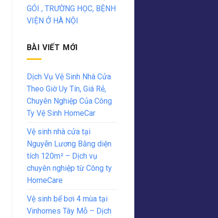
GÓI , TRƯỜNG HỌC, BỆNH
VIỆN Ở HÀ NỘI
BÀI VIẾT MỚI
Dịch Vụ Vệ Sinh Nhà Cửa
Theo Giờ Uy Tín, Giá Rẻ,
Chuyên Nghiệp Của Công
Ty Vệ Sinh HomeCar
Vệ sinh nhà cửa tại
Nguyễn Lương Bằng diện
tích 120m² – Dịch vụ
chuyên nghiệp từ Công ty
HomeCare
Vệ sinh bể bơi 4 mùa tại
Vinhomes Tây Mỗ – Dịch