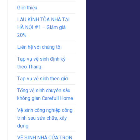
Giới thiệu
LAU KÍNH TÒA NHÀ TẠI
HÀ NỘI #1 – Giảm giá
20%
Liên hệ với chúng tôi
Tạp vụ vệ sinh định kỳ
theo Tháng
Tạp vụ vệ sinh theo giờ
Tổng vệ sinh chuyên sâu
không gian Carefull Home
Vệ sinh công nghiệp công
trình sau sửa chữa, xây
dựng
VỆ SINH NHÀ CỬA TRỌN