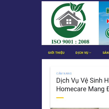
Bỏ
qua
nội
dung
GIỚI THIỆU
DỊCH VỤ
SẢN
CẨM NANG
Dịch Vụ Vệ Sinh 
Homecare Mang Đ