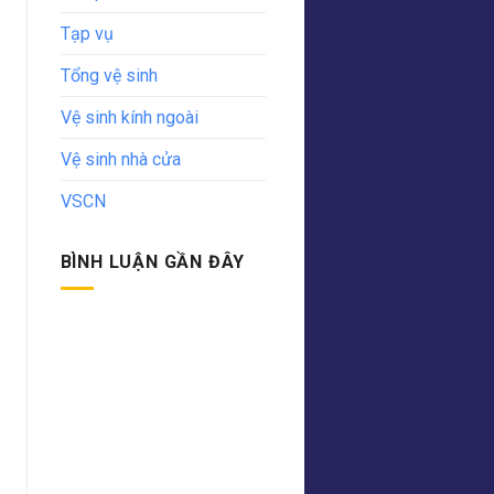
Tạp vụ
Tổng vệ sinh
Vệ sinh kính ngoài
Vệ sinh nhà cửa
VSCN
BÌNH LUẬN GẦN ĐÂY