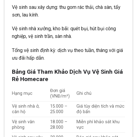
Vệ sinh sau xây dựng: thu gom rác thải, chà sàn, tẩy
sơn, lau kính.
Vệ sinh nhà xưởng, kho bãi: quét bụi, hút bụi công
nghiệp, vệ sinh trần, sàn nhà.
Tổng vệ sinh định kỳ: dịch vụ theo tuần, tháng với giá
ưu đãi hấp dẫn.
Bảng Giá Tham Khảo Dịch Vụ Vệ Sinh Giá
Rẻ Homecare
Đơn giá
Hạng mục
Ghi chú
(VNĐ/m²)
Vệ sinh nhà ở,
15.000 –
Giá tùy diện tích và mức
căn hộ
25.000
độ bẩn
Vệ sinh văn
18.000 –
Miễn phí khảo sát khu
phòng
28.000
vực