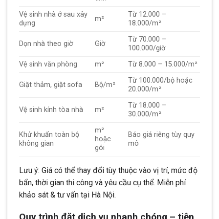
Vệ sinh nhà ở sau xây
Từ 12.000 –
m²
dựng
18.000/m²
Từ 70.000 –
Dọn nhà theo giờ
Giờ
100.000/giờ
Vệ sinh văn phòng
m²
Từ 8.000 – 15.000/m²
Từ 100.000/bộ hoặc
Giặt thảm, giặt sofa
Bộ/m²
20.000/m²
Từ 18.000 –
Vệ sinh kính tòa nhà
m²
30.000/m²
m²
Khử khuẩn toàn bộ
Báo giá riêng tùy quy
hoặc
không gian
mô
gói
Lưu ý: Giá có thể thay đổi tùy thuộc vào vị trí, mức độ
bẩn, thời gian thi công và yêu cầu cụ thể. Miễn phí
khảo sát & tư vấn tại Hà Nội.
Quy trình đặt dịch vụ nhanh chóng – tiện