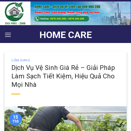
Bỏ
qua
nội
dung
HOME CARE
CẨM NANG
Dịch Vụ Vệ Sinh Giá Rẻ – Giải Pháp
Làm Sạch Tiết Kiệm, Hiệu Quả Cho
Mọi Nhà
15
Th5