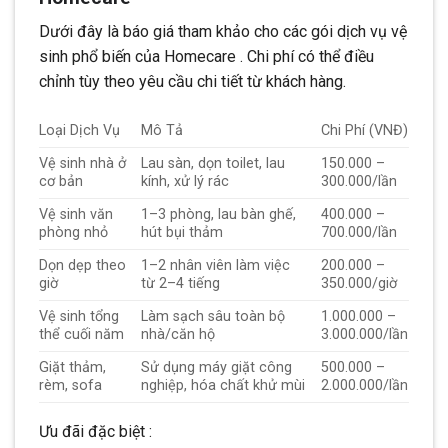
Dưới đây là báo giá tham khảo cho các gói dịch vụ vệ
sinh phổ biến của Homecare . Chi phí có thể điều
chỉnh tùy theo yêu cầu chi tiết từ khách hàng.
Loại Dịch Vụ
Mô Tả
Chi Phí (VNĐ)
Vệ sinh nhà ở
Lau sàn, dọn toilet, lau
150.000 –
cơ bản
kính, xử lý rác
300.000/lần
Vệ sinh văn
1–3 phòng, lau bàn ghế,
400.000 –
phòng nhỏ
hút bụi thảm
700.000/lần
Dọn dẹp theo
1–2 nhân viên làm việc
200.000 –
giờ
từ 2–4 tiếng
350.000/giờ
Vệ sinh tổng
Làm sạch sâu toàn bộ
1.000.000 –
thể cuối năm
nhà/căn hộ
3.000.000/lần
Giặt thảm,
Sử dụng máy giặt công
500.000 –
rèm, sofa
nghiệp, hóa chất khử mùi
2.000.000/lần
Ưu đãi đặc biệt :