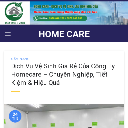
Bỏ
qua
nội
dung
HOME CARE
CẨM NANG
Dịch Vụ Vệ Sinh Giá Rẻ Của Công Ty
Homecare – Chuyên Nghiệp, Tiết
Kiệm & Hiệu Quả
24
Th5