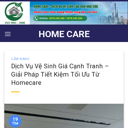
Bỏ
qua
nội
dung
HOME CARE
CẨM NANG
Dịch Vụ Vệ Sinh Giá Cạnh Tranh –
Giải Pháp Tiết Kiệm Tối Ưu Từ
Homecare
19
Th4