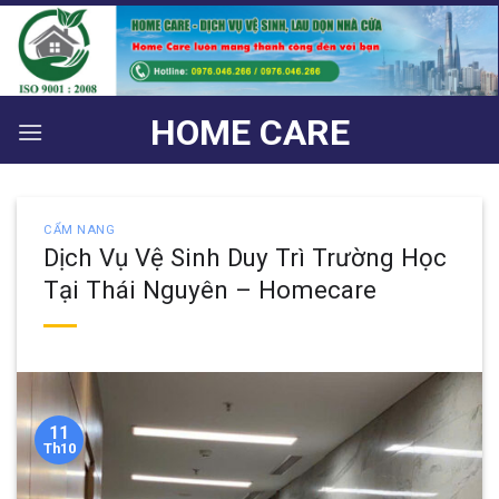
Bỏ
qua
nội
dung
HOME CARE
CẨM NANG
Dịch Vụ Vệ Sinh Duy Trì Trường Học
Tại Thái Nguyên – Homecare
11
Th10