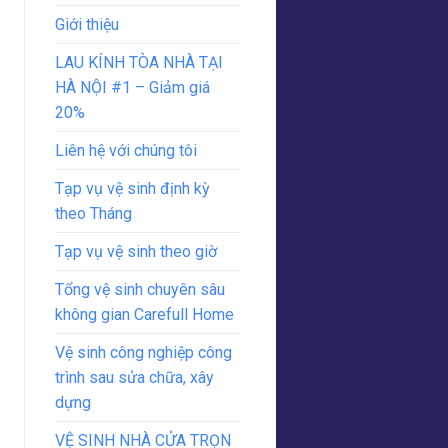
Giới thiệu
LAU KÍNH TÒA NHÀ TẠI
HÀ NỘI #1 – Giảm giá
20%
Liên hệ với chúng tôi
Tạp vụ vệ sinh định kỳ
theo Tháng
Tạp vụ vệ sinh theo giờ
Tổng vệ sinh chuyên sâu
không gian Carefull Home
Vệ sinh công nghiệp công
trình sau sửa chữa, xây
dựng
VỆ SINH NHÀ CỬA TRỌN