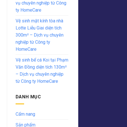
vụ chuyên nghiệp từ Công
ty HomeCare
Vệ sinh mặt kính tòa nhà
Lotte Liễu Giai diện tích
300m² – Dịch vụ chuyên
nghiệp từ Công ty
HomeCare
Vệ sinh bể cá Koi tại Phạm
Văn Đồng diện tích 130m²
– Dịch vụ chuyên nghiệp
từ Công ty HomeCare
DANH MỤC
Cẩm nang
Sản phẩm