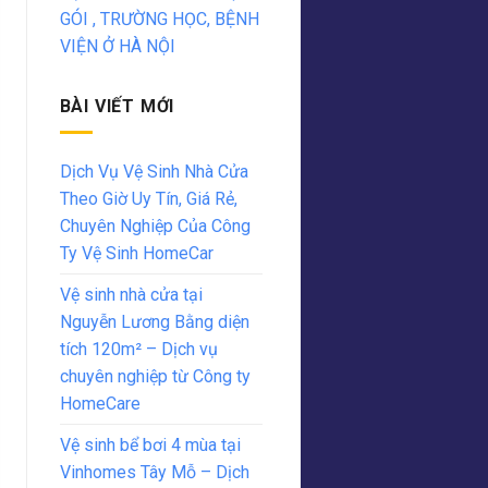
GÓI , TRƯỜNG HỌC, BỆNH
VIỆN Ở HÀ NỘI
BÀI VIẾT MỚI
Dịch Vụ Vệ Sinh Nhà Cửa
Theo Giờ Uy Tín, Giá Rẻ,
Chuyên Nghiệp Của Công
Ty Vệ Sinh HomeCar
Vệ sinh nhà cửa tại
Nguyễn Lương Bằng diện
tích 120m² – Dịch vụ
chuyên nghiệp từ Công ty
HomeCare
Vệ sinh bể bơi 4 mùa tại
Vinhomes Tây Mỗ – Dịch