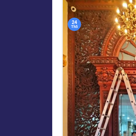
24
Th5