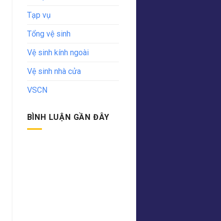
Tạp vụ
Tổng vệ sinh
Vệ sinh kính ngoài
Vệ sinh nhà cửa
VSCN
BÌNH LUẬN GẦN ĐÂY