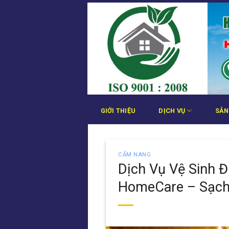
Bỏ
qua
nội
dung
GIỚI THIỆU
DỊCH VỤ
SẢN
CẨM NANG
Dịch Vụ Vệ Sinh Đ
HomeCare – Sạch