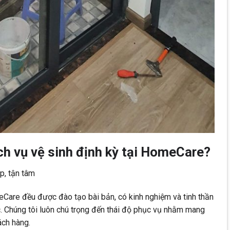
ch vụ vệ sinh định kỳ tại HomeCare?
p, tận tâm
Care đều được đào tạo bài bản, có kinh nghiệm và tinh thần
c. Chúng tôi luôn chú trọng đến thái độ phục vụ nhằm mang
ách hàng.