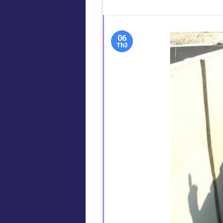
06
Th3