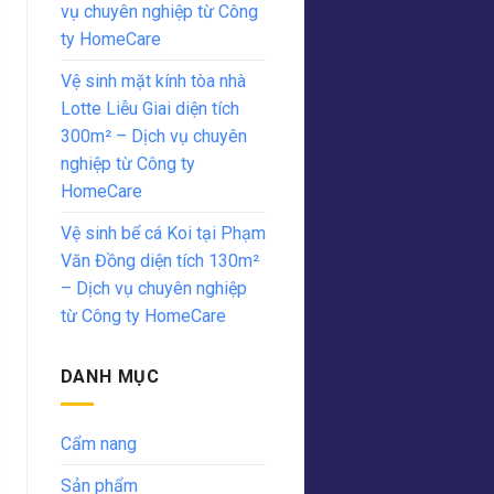
vụ chuyên nghiệp từ Công
ty HomeCare
Vệ sinh mặt kính tòa nhà
Lotte Liễu Giai diện tích
300m² – Dịch vụ chuyên
nghiệp từ Công ty
HomeCare
Vệ sinh bể cá Koi tại Phạm
Văn Đồng diện tích 130m²
– Dịch vụ chuyên nghiệp
từ Công ty HomeCare
DANH MỤC
Cẩm nang
Sản phẩm