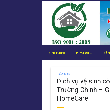
Bỏ
qua
nội
dung
GIỚI THIỆU
DỊCH VỤ
SẢN
CẨM NANG
Dịch vụ vệ sinh c
Trường Chinh – G
HomeCare