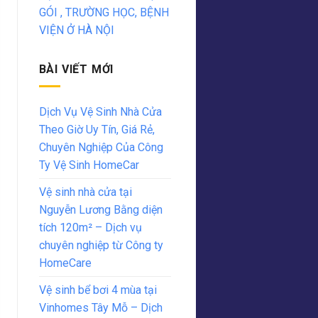
GÓI , TRƯỜNG HỌC, BỆNH
VIỆN Ở HÀ NỘI
BÀI VIẾT MỚI
Dịch Vụ Vệ Sinh Nhà Cửa
Theo Giờ Uy Tín, Giá Rẻ,
Chuyên Nghiệp Của Công
Ty Vệ Sinh HomeCar
Vệ sinh nhà cửa tại
Nguyễn Lương Bằng diện
tích 120m² – Dịch vụ
chuyên nghiệp từ Công ty
HomeCare
Vệ sinh bể bơi 4 mùa tại
Vinhomes Tây Mỗ – Dịch