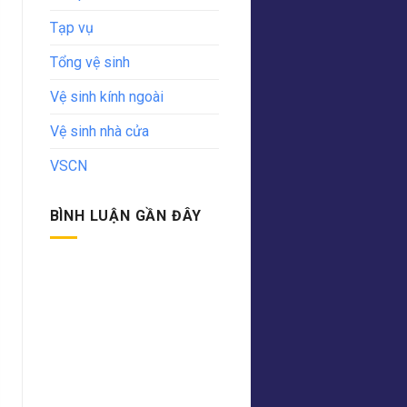
Tạp vụ
Tổng vệ sinh
Vệ sinh kính ngoài
Vệ sinh nhà cửa
VSCN
BÌNH LUẬN GẦN ĐÂY