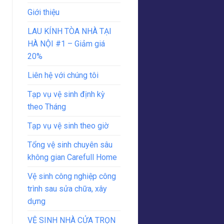
Giới thiệu
LAU KÍNH TÒA NHÀ TẠI
HÀ NỘI #1 – Giảm giá
20%
Liên hệ với chúng tôi
Tạp vụ vệ sinh định kỳ
theo Tháng
Tạp vụ vệ sinh theo giờ
Tổng vệ sinh chuyên sâu
không gian Carefull Home
Vệ sinh công nghiệp công
trình sau sửa chữa, xây
dựng
VỆ SINH NHÀ CỬA TRỌN