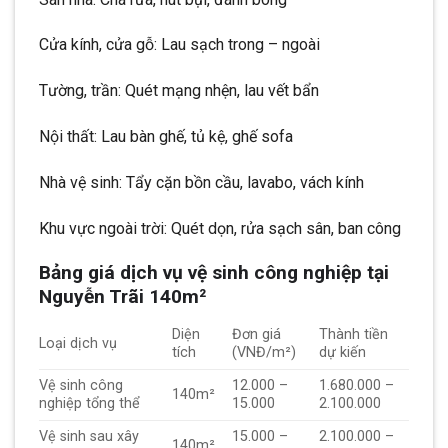
Cửa kính, cửa gỗ: Lau sạch trong – ngoài
Tường, trần: Quét mạng nhện, lau vết bẩn
Nội thất: Lau bàn ghế, tủ kệ, ghế sofa
Nhà vệ sinh: Tẩy cặn bồn cầu, lavabo, vách kính
Khu vực ngoài trời: Quét dọn, rửa sạch sân, ban công
Bảng giá dịch vụ vệ sinh công nghiệp tại
Nguyễn Trãi 140m²
Diện
Đơn giá
Thành tiền
Loại dịch vụ
tích
(VNĐ/m²)
dự kiến
Vệ sinh công
12.000 –
1.680.000 –
140m²
nghiệp tổng thể
15.000
2.100.000
Vệ sinh sau xây
15.000 –
2.100.000 –
140m²