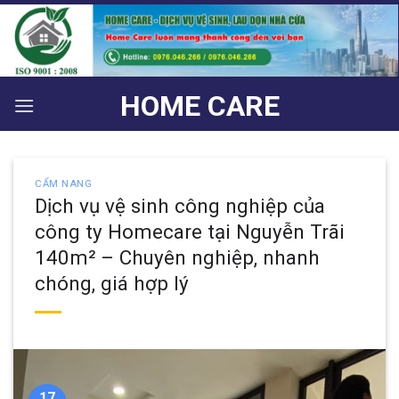
Bỏ
qua
nội
dung
HOME CARE
CẨM NANG
Dịch vụ vệ sinh công nghiệp của
công ty Homecare tại Nguyễn Trãi
140m² – Chuyên nghiệp, nhanh
chóng, giá hợp lý
17