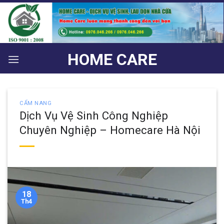
Bỏ
qua
nội
dung
HOME CARE
CẨM NANG
Dịch Vụ Vệ Sinh Công Nghiệp
Chuyên Nghiệp – Homecare Hà Nội
18
Th4