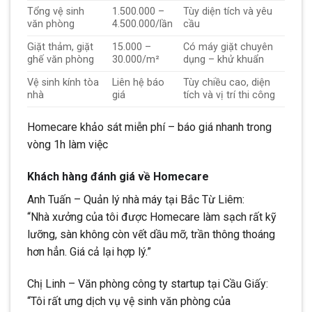
Tổng vệ sinh
1.500.000 –
Tùy diện tích và yêu
văn phòng
4.500.000/lần
cầu
Giặt thảm, giặt
15.000 –
Có máy giặt chuyên
ghế văn phòng
30.000/m²
dụng – khử khuẩn
Vệ sinh kính tòa
Liên hệ báo
Tùy chiều cao, diện
nhà
giá
tích và vị trí thi công
Homecare khảo sát miễn phí – báo giá nhanh trong
vòng 1h làm việc
Khách hàng đánh giá về Homecare
Anh Tuấn – Quản lý nhà máy tại Bắc Từ Liêm:
“Nhà xưởng của tôi được Homecare làm sạch rất kỹ
lưỡng, sàn không còn vết dầu mỡ, trần thông thoáng
hơn hẳn. Giá cả lại hợp lý.”
Chị Linh – Văn phòng công ty startup tại Cầu Giấy:
“Tôi rất ưng dịch vụ vệ sinh văn phòng của