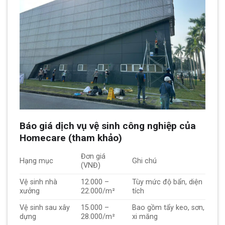
Báo giá dịch vụ vệ sinh công nghiệp của
Homecare (tham khảo)
Đơn giá
Hạng mục
Ghi chú
(VNĐ)
Vệ sinh nhà
12.000 –
Tùy mức độ bẩn, diện
xưởng
22.000/m²
tích
Vệ sinh sau xây
15.000 –
Bao gồm tẩy keo, sơn,
dựng
28.000/m²
xi măng