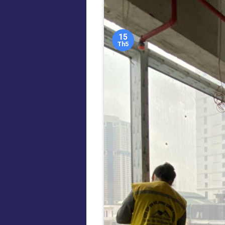
15
Th5