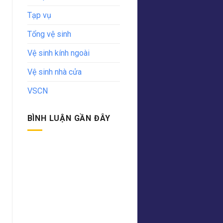
Tạp vụ
Tổng vệ sinh
Vệ sinh kính ngoài
Vệ sinh nhà cửa
VSCN
BÌNH LUẬN GẦN ĐÂY