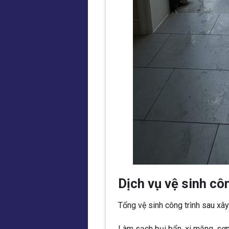
Dịch vụ vệ sinh c
Tổng vệ sinh công trình sau xâ
Làm sạch bụi bẩn, xi măng, sơ