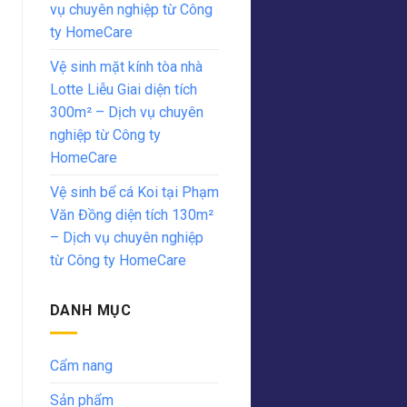
vụ chuyên nghiệp từ Công
ty HomeCare
Vệ sinh mặt kính tòa nhà
Lotte Liễu Giai diện tích
300m² – Dịch vụ chuyên
nghiệp từ Công ty
HomeCare
Vệ sinh bể cá Koi tại Phạm
Văn Đồng diện tích 130m²
– Dịch vụ chuyên nghiệp
từ Công ty HomeCare
DANH MỤC
Cẩm nang
Sản phẩm