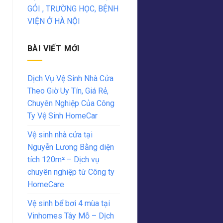
GÓI , TRƯỜNG HỌC, BỆNH
VIỆN Ở HÀ NỘI
BÀI VIẾT MỚI
Dịch Vụ Vệ Sinh Nhà Cửa
Theo Giờ Uy Tín, Giá Rẻ,
Chuyên Nghiệp Của Công
Ty Vệ Sinh HomeCar
Vệ sinh nhà cửa tại
Nguyễn Lương Bằng diện
tích 120m² – Dịch vụ
chuyên nghiệp từ Công ty
HomeCare
Vệ sinh bể bơi 4 mùa tại
Vinhomes Tây Mỗ – Dịch