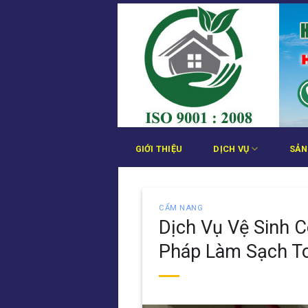
Bỏ
qua
nội
dung
GIỚI THIỆU
DỊCH VỤ
SẢN
CẨM NANG
Dịch Vụ Vệ Sinh 
Pháp Làm Sạch T