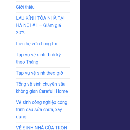
Giới thiệu
LAU KÍNH TÒA NHÀ TẠI
HÀ NỘI #1 – Giảm giá
20%
Liên hệ với chúng tôi
Tạp vụ vệ sinh định kỳ
theo Tháng
Tạp vụ vệ sinh theo giờ
Tổng vệ sinh chuyên sâu
không gian Carefull Home
Vệ sinh công nghiệp công
trình sau sửa chữa, xây
dựng
VỆ SINH NHÀ CỬA TRỌN