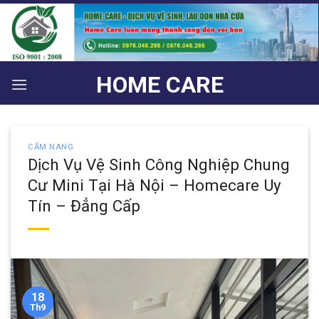
Bỏ
qua
nội
dung
HOME CARE
CẨM NANG
Dịch Vụ Vệ Sinh Công Nghiệp Chung
Cư Mini Tại Hà Nội – Homecare Uy
Tín – Đẳng Cấp
18
Th9