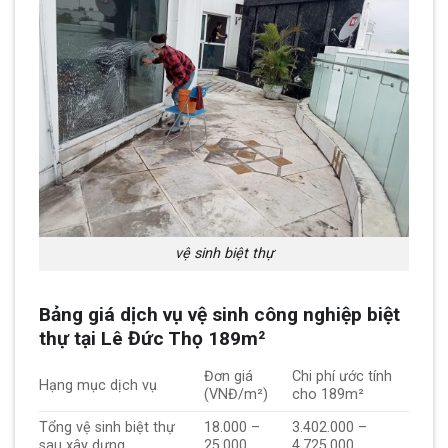
vệ sinh biệt thự
Bảng giá dịch vụ vệ sinh công nghiệp biệt
thự tại Lê Đức Thọ 189m²
Đơn giá
Chi phí ước tính
Hạng mục dịch vụ
(VNĐ/m²)
cho 189m²
Tổng vệ sinh biệt thự
18.000 –
3.402.000 –
sau xây dựng
25.000
4.725.000