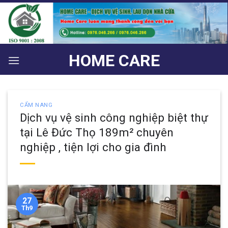
Bỏ
qua
nội
dung
HOME CARE
CẨM NANG
Dịch vụ vệ sinh công nghiệp biệt thự
tại Lê Đức Thọ 189m² chuyên
nghiệp , tiện lợi cho gia đình
27
Th9