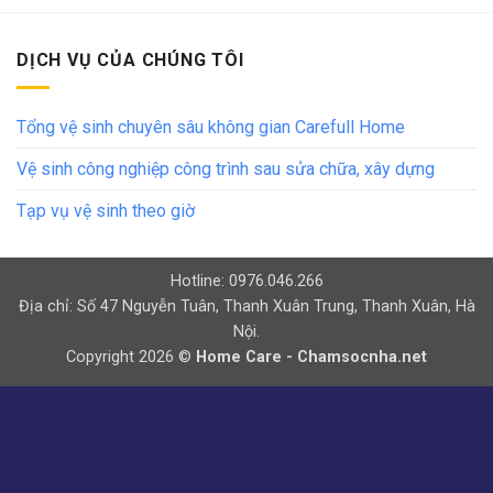
DỊCH VỤ CỦA CHÚNG TÔI
Tổng vệ sinh chuyên sâu không gian Carefull Home
Vệ sinh công nghiệp công trình sau sửa chữa, xây dựng
Tạp vụ vệ sinh theo giờ
Hotline: 0976.046.266
Địa chỉ: Số 47 Nguyễn Tuân, Thanh Xuân Trung, Thanh Xuân, Hà
Nội.
Copyright 2026 ©
Home Care - Chamsocnha.net