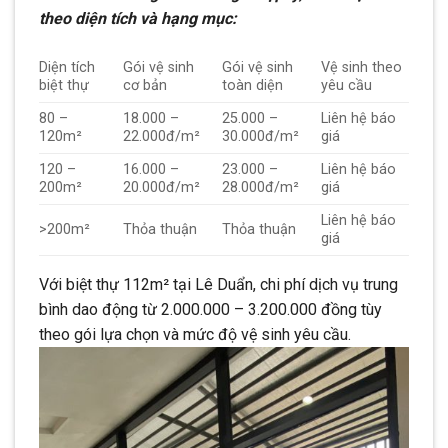
theo diện tích và hạng mục:
Diện tích
Gói vệ sinh
Gói vệ sinh
Vệ sinh theo
biệt thự
cơ bản
toàn diện
yêu cầu
80 –
18.000 –
25.000 –
Liên hệ báo
120m²
22.000đ/m²
30.000đ/m²
giá
120 –
16.000 –
23.000 –
Liên hệ báo
200m²
20.000đ/m²
28.000đ/m²
giá
Liên hệ báo
>200m²
Thỏa thuận
Thỏa thuận
giá
Với biệt thự 112m² tại Lê Duẩn, chi phí dịch vụ trung
bình dao động từ 2.000.000 – 3.200.000 đồng tùy
theo gói lựa chọn và mức độ vệ sinh yêu cầu.