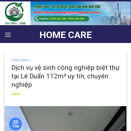
Bỏ
qua
nội
dung
HOME CARE
CẨM NANG
Dịch vụ vệ sinh công nghiệp biệt thự
tại Lê Duẩn 112m² uy tín, chuyên
nghiệp
23
Th8