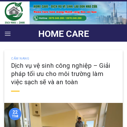
Bỏ
qua
nội
dung
HOME CARE
CẨM NANG
Dịch vụ vệ sinh công nghiệp – Giải
pháp tối ưu cho môi trường làm
việc sạch sẽ và an toàn
22
Th8