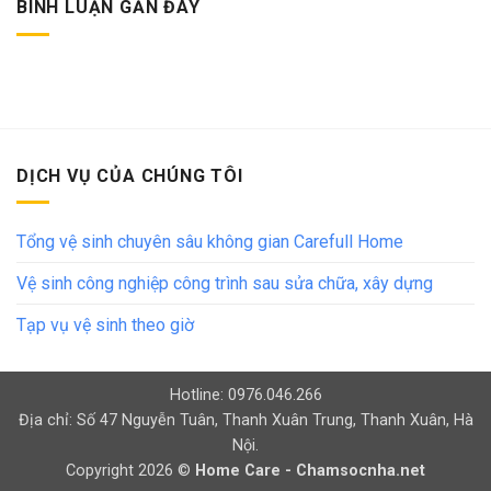
BÌNH LUẬN GẦN ĐÂY
DỊCH VỤ CỦA CHÚNG TÔI
Tổng vệ sinh chuyên sâu không gian Carefull Home
Vệ sinh công nghiệp công trình sau sửa chữa, xây dựng
Tạp vụ vệ sinh theo giờ
Hotline: 0976.046.266
Địa chỉ: Số 47 Nguyễn Tuân, Thanh Xuân Trung, Thanh Xuân, Hà
Nội.
Copyright 2026 ©
Home Care - Chamsocnha.net