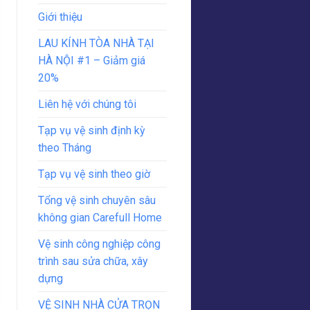
Giới thiệu
LAU KÍNH TÒA NHÀ TẠI
HÀ NỘI #1 – Giảm giá
20%
Liên hệ với chúng tôi
Tạp vụ vệ sinh định kỳ
theo Tháng
Tạp vụ vệ sinh theo giờ
Tổng vệ sinh chuyên sâu
không gian Carefull Home
Vệ sinh công nghiệp công
trình sau sửa chữa, xây
dựng
VỆ SINH NHÀ CỬA TRỌN