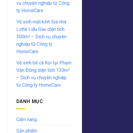
vụ chuyên nghiệp từ Công
ty HomeCare
Vệ sinh mặt kính tòa nhà
Lotte Liễu Giai diện tích
300m² – Dịch vụ chuyên
nghiệp từ Công ty
HomeCare
Vệ sinh bể cá Koi tại Phạm
Văn Đồng diện tích 130m²
– Dịch vụ chuyên nghiệp
từ Công ty HomeCare
DANH MỤC
Cẩm nang
Sản phẩm