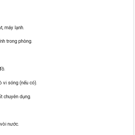
ạt, máy lạnh.
ính trong phòng.
đồ.
ò vi sóng (nếu có).
ất chuyên dụng.
vòi nước.