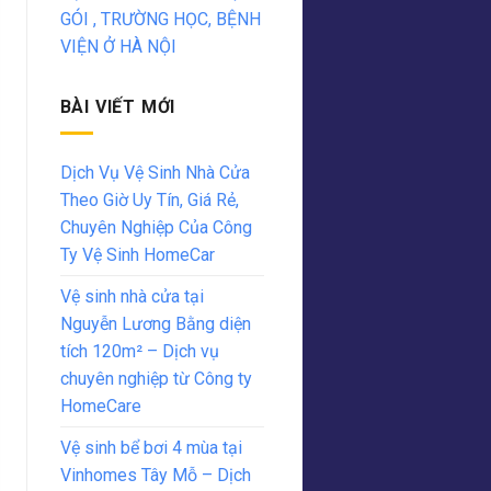
GÓI , TRƯỜNG HỌC, BỆNH
VIỆN Ở HÀ NỘI
BÀI VIẾT MỚI
Dịch Vụ Vệ Sinh Nhà Cửa
Theo Giờ Uy Tín, Giá Rẻ,
Chuyên Nghiệp Của Công
Ty Vệ Sinh HomeCar
Vệ sinh nhà cửa tại
Nguyễn Lương Bằng diện
tích 120m² – Dịch vụ
chuyên nghiệp từ Công ty
HomeCare
Vệ sinh bể bơi 4 mùa tại
Vinhomes Tây Mỗ – Dịch