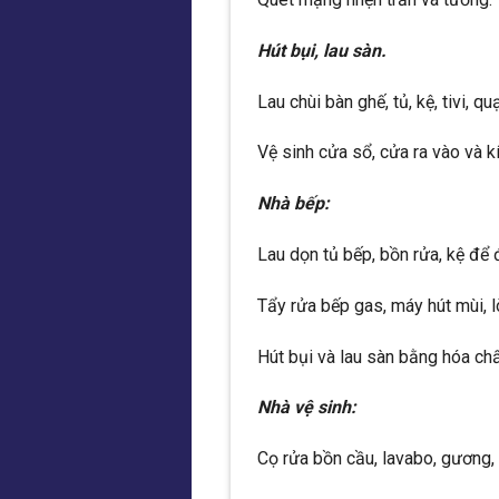
Hút bụi, lau sàn.
Lau chùi bàn ghế, tủ, kệ, tivi, qu
Vệ sinh cửa sổ, cửa ra vào và k
Nhà bếp:
Lau dọn tủ bếp, bồn rửa, kệ để 
Tẩy rửa bếp gas, máy hút mùi, l
Hút bụi và lau sàn bằng hóa ch
Nhà vệ sinh:
Cọ rửa bồn cầu, lavabo, gương, 