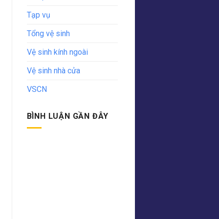
Tạp vụ
Tổng vệ sinh
Vệ sinh kính ngoài
Vệ sinh nhà cửa
VSCN
BÌNH LUẬN GẦN ĐÂY