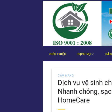
Bỏ
qua
nội
dung
GIỚI THIỆU
DỊCH VỤ
SẢN
CẨM NANG
Dịch vụ vệ sinh c
Nhanh chóng, sạch
HomeCare