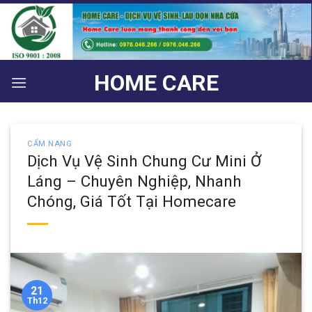
Bỏ
qua
nội
dung
HOME CARE
CẨM NANG
Dịch Vụ Vệ Sinh Chung Cư Mini Ở
Láng – Chuyên Nghiệp, Nhanh
Chóng, Giá Tốt Tại Homecare
21
Th12