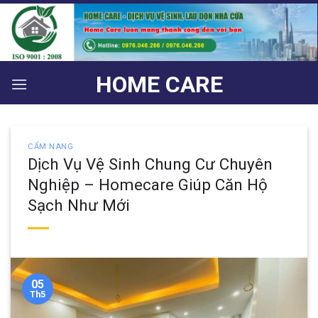
Bỏ
qua
nội
dung
HOME CARE
CẨM NANG
Dịch Vụ Vệ Sinh Chung Cư Chuyên
Nghiệp – Homecare Giúp Căn Hộ
Sạch Như Mới
05
Th5