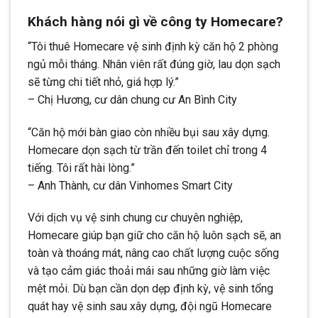
Khách hàng nói gì về công ty Homecare?
“Tôi thuê Homecare vệ sinh định kỳ căn hộ 2 phòng
ngủ mỗi tháng. Nhân viên rất đúng giờ, lau dọn sạch
sẽ từng chi tiết nhỏ, giá hợp lý.”
– Chị Hương, cư dân chung cư An Bình City
“Căn hộ mới bàn giao còn nhiều bụi sau xây dựng.
Homecare dọn sạch từ trần đến toilet chỉ trong 4
tiếng. Tôi rất hài lòng.”
– Anh Thành, cư dân Vinhomes Smart City
Với dịch vụ vệ sinh chung cư chuyên nghiệp,
Homecare giúp bạn giữ cho căn hộ luôn sạch sẽ, an
toàn và thoáng mát, nâng cao chất lượng cuộc sống
và tạo cảm giác thoải mái sau những giờ làm việc
mệt mỏi. Dù bạn cần dọn dẹp định kỳ, vệ sinh tổng
quát hay vệ sinh sau xây dựng, đội ngũ Homecare