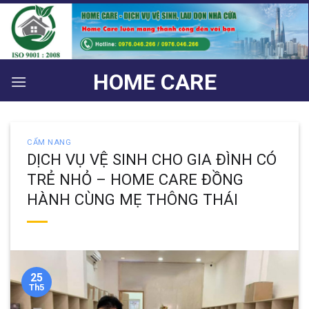
Bỏ
qua
nội
dung
HOME CARE
CẨM NANG
DỊCH VỤ VỆ SINH CHO GIA ĐÌNH CÓ
TRẺ NHỎ – HOME CARE ĐỒNG
HÀNH CÙNG MẸ THÔNG THÁI
25
Th5