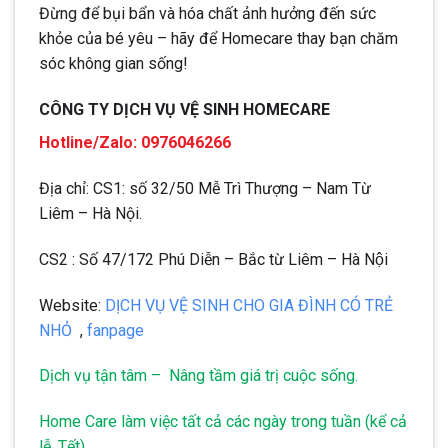
Đừng để bụi bẩn và hóa chất ảnh hưởng đến sức
khỏe của bé yêu – hãy để Homecare thay bạn chăm
sóc không gian sống!
CÔNG TY DỊCH VỤ VỆ SINH HOMECARE
Hotline/Zalo: 0976046266
Địa chỉ: CS1: số 32/50 Mễ Trì Thượng – Nam Từ
Liêm – Hà Nội.
CS2 : Số 47/172 Phú Diễn – Bắc từ Liêm – Hà Nội
Website:
DỊCH VỤ VỆ SINH CHO GIA ĐÌNH CÓ TRẺ
NHỎ
,
fanpage
Dịch vụ tận tâm – Nâng tầm giá trị cuộc sống.
Home Care làm việc tất cả các ngày trong tuần (kể cả
lễ, Tết),