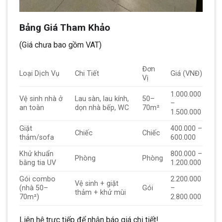
Bảng Giá Tham Khảo
(Giá chưa bao gồm VAT)
Đơn
Loại Dịch Vụ
Chi Tiết
Giá (VNĐ)
Vị
1.000.000
Vệ sinh nhà ở
Lau sàn, lau kính,
50–
–
an toàn
dọn nhà bếp, WC
70m²
1.500.000
Giặt
400.000 –
Chiếc
Chiếc
thảm/sofa
600.000
Khử khuẩn
800.000 –
Phòng
Phòng
bằng tia UV
1.200.000
Gói combo
2.200.000
Vệ sinh + giặt
(nhà 50–
Gói
–
thảm + khử mùi
70m²)
2.800.000
Liên hệ trực tiếp để nhận báo giá chi tiết!