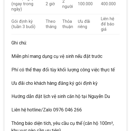
2
(ngay trong
2 giờ
100.000
400.000
người
ngày)
Liên hệ
Gói định kỳ
Theo
Thỏa
Ưu đãi
để báo
(tuần 3 buổi)
tháng
thuận
riêng
giá
Ghi chú:
Miễn phí mang dụng cụ vệ sinh nếu đặt trước
Phí có thể thay đổi tùy khối lượng công việc thực tế
Ưu đãi cho khách hàng đăng ký gói định kỳ
Hướng dẫn đặt lịch vệ sinh căn hộ tại Nguyễn Du
Liên hệ hotline/Zalo 0976 046 266
Thông báo diện tích, yêu cầu cụ thể (căn hộ 100m²,
khu vực nào cần ưu tiên)