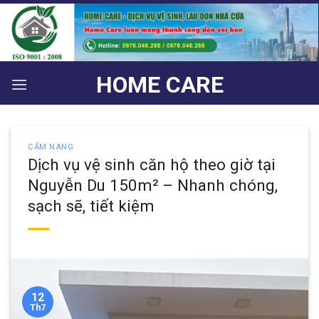
Bỏ
qua
nội
dung
HOME CARE
CẨM NANG
Dịch vụ vệ sinh căn hộ theo giờ tại
Nguyễn Du 150m² – Nhanh chóng,
sạch sẽ, tiết kiệm
12
Th7