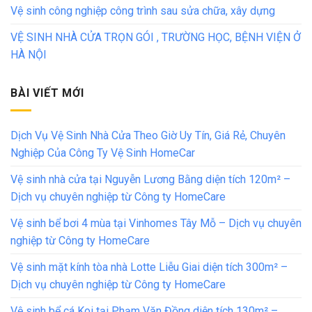
Vệ sinh công nghiệp công trình sau sửa chữa, xây dựng
VỆ SINH NHÀ CỬA TRỌN GÓI , TRƯỜNG HỌC, BỆNH VIỆN Ở
HÀ NỘI
BÀI VIẾT MỚI
Dịch Vụ Vệ Sinh Nhà Cửa Theo Giờ Uy Tín, Giá Rẻ, Chuyên
Nghiệp Của Công Ty Vệ Sinh HomeCar
Vệ sinh nhà cửa tại Nguyễn Lương Bằng diện tích 120m² –
Dịch vụ chuyên nghiệp từ Công ty HomeCare
Vệ sinh bể bơi 4 mùa tại Vinhomes Tây Mỗ – Dịch vụ chuyên
nghiệp từ Công ty HomeCare
Vệ sinh mặt kính tòa nhà Lotte Liễu Giai diện tích 300m² –
Dịch vụ chuyên nghiệp từ Công ty HomeCare
Vệ sinh bể cá Koi tại Phạm Văn Đồng diện tích 130m² –