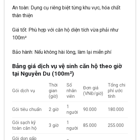
An toàn: Dụng cụ riêng biệt từng khu vực, hóa chất
thân thiện
Giá tốt: Phù hợp với căn hộ diện tích vừa phải như
100m²
Bảo hành: Nếu không hài lòng, làm lại miễn phí
Bảng giá dịch vụ vệ sinh căn hộ theo giờ
tại Nguyễn Du (100m²)
Thời
Số
Tổng chi
Đơn giá
Gói dịch vụ
gian
nhân
phí ước
(VNĐ/giờ)
(giờ)
viên
tính
1
Gói tiêu chuẩn
2 giờ
90.000
180.000
người
Gói sạch kỹ
1
3 giờ
85.000
255.000
toàn căn hộ
người
Gói dọn gấp