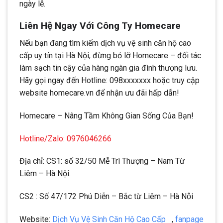
ngày lễ.
Liên Hệ Ngay Với Công Ty Homecare
Nếu bạn đang tìm kiếm dịch vụ vệ sinh căn hộ cao
cấp uy tín tại Hà Nội, đừng bỏ lỡ Homecare – đối tác
làm sạch tin cậy của hàng ngàn gia đình thượng lưu.
Hãy gọi ngay đến Hotline: 098xxxxxxx hoặc truy cập
website homecare.vn để nhận ưu đãi hấp dẫn!
Homecare – Nâng Tầm Không Gian Sống Của Bạn!
Hotline/Zalo: 0976046266
Địa chỉ: CS1: số 32/50 Mễ Trì Thượng – Nam Từ
Liêm – Hà Nội.
CS2 : Số 47/172 Phú Diễn – Bắc từ Liêm – Hà Nội
Website:
Dịch Vụ Vệ Sinh Căn Hộ Cao Cấp
,
fanpage