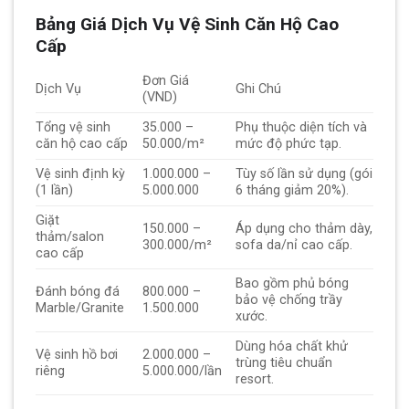
Bảng Giá Dịch Vụ Vệ Sinh Căn Hộ Cao
Cấp
Đơn Giá
Dịch Vụ
Ghi Chú
(VND)
Tổng vệ sinh
35.000 –
Phụ thuộc diện tích và
căn hộ cao cấp
50.000/m²
mức độ phức tạp.
Vệ sinh định kỳ
1.000.000 –
Tùy số lần sử dụng (gói
(1 lần)
5.000.000
6 tháng giảm 20%).
Giặt
150.000 –
Áp dụng cho thảm dày,
thảm/salon
300.000/m²
sofa da/nỉ cao cấp.
cao cấp
Bao gồm phủ bóng
Đánh bóng đá
800.000 –
bảo vệ chống trầy
Marble/Granite
1.500.000
xước.
Dùng hóa chất khử
Vệ sinh hồ bơi
2.000.000 –
trùng tiêu chuẩn
riêng
5.000.000/lần
resort.