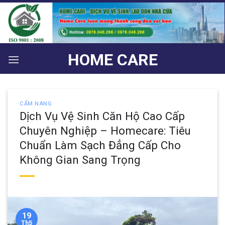
Bỏ
qua
nội
dung
HOME CARE
CẨM NANG
Dịch Vụ Vệ Sinh Căn Hộ Cao Cấp
Chuyên Nghiệp – Homecare: Tiêu
Chuẩn Làm Sạch Đẳng Cấp Cho
Không Gian Sang Trọng
19
Th5