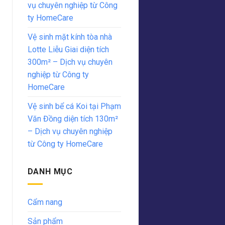
vụ chuyên nghiệp từ Công
ty HomeCare
Vệ sinh mặt kính tòa nhà
Lotte Liễu Giai diện tích
300m² – Dịch vụ chuyên
nghiệp từ Công ty
HomeCare
Vệ sinh bể cá Koi tại Phạm
Văn Đồng diện tích 130m²
– Dịch vụ chuyên nghiệp
từ Công ty HomeCare
DANH MỤC
Cẩm nang
Sản phẩm