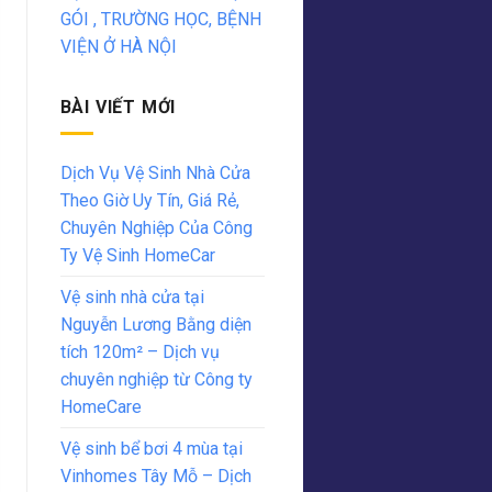
GÓI , TRƯỜNG HỌC, BỆNH
VIỆN Ở HÀ NỘI
BÀI VIẾT MỚI
Dịch Vụ Vệ Sinh Nhà Cửa
Theo Giờ Uy Tín, Giá Rẻ,
Chuyên Nghiệp Của Công
Ty Vệ Sinh HomeCar
Vệ sinh nhà cửa tại
Nguyễn Lương Bằng diện
tích 120m² – Dịch vụ
chuyên nghiệp từ Công ty
HomeCare
Vệ sinh bể bơi 4 mùa tại
Vinhomes Tây Mỗ – Dịch