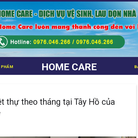
HOME CARE
 PHẨM
B
ệt thự theo tháng tại Tây Hồ của
e