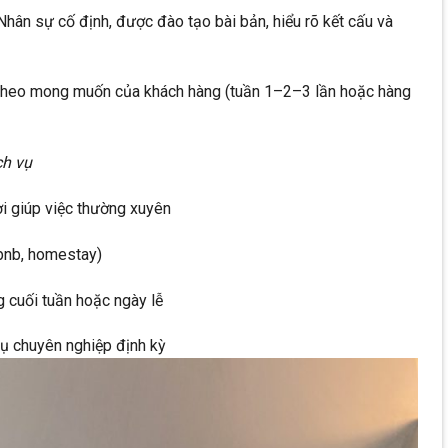
Nhân sự cố định, được đào tạo bài bản, hiểu rõ kết cấu và
ch theo mong muốn của khách hàng (tuần 1–2–3 lần hoặc hàng
ch vụ
ời giúp việc thường xuyên
rbnb, homestay)
g cuối tuần hoặc ngày lễ
vụ chuyên nghiệp định kỳ