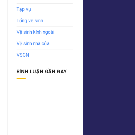
Tạp vụ
Tổng vệ sinh
Vệ sinh kính ngoài
Vệ sinh nhà cửa
VSCN
BÌNH LUẬN GẦN ĐÂY