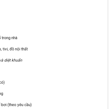
ổ trong nhà
 tivi, đồ nội thất
và diệt khuẩn
có)
ng
 bơi (theo yêu cầu)