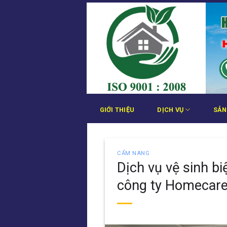
Bỏ
qua
nội
dung
GIỚI THIỆU
DỊCH VỤ
SẢN
CẨM NANG
Dịch vụ vệ sinh bi
công ty Homecar