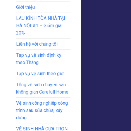
Giới thiệu
LAU KÍNH TÒA NHÀ TẠI
HÀ NỘI #1 – Giảm giá
20%
Liên hệ với chúng tôi
Tạp vụ vệ sinh định kỳ
theo Tháng
Tạp vụ vệ sinh theo giờ
Tổng vệ sinh chuyên sâu
không gian Carefull Home
Vệ sinh công nghiệp công
trình sau sửa chữa, xây
dựng
VỆ SINH NHÀ CỬA TRỌN