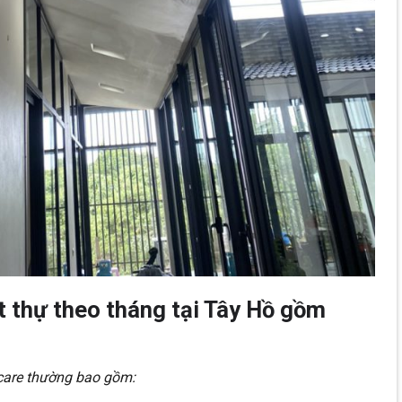
ệt thự theo tháng tại Tây Hồ gồm
ecare thường bao gồm: