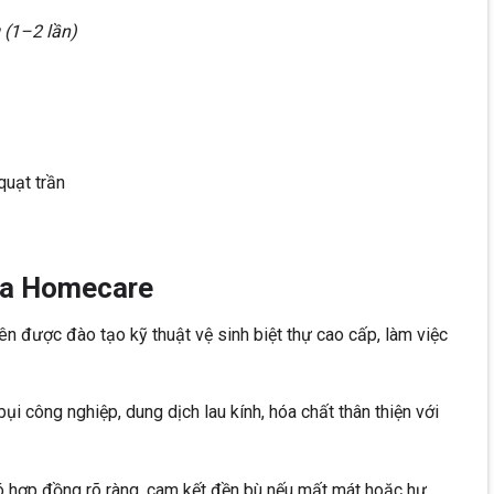
 (1–2 lần)
quạt trần
ủa Homecare
n được đào tạo kỹ thuật vệ sinh biệt thự cao cấp, làm việc
 bụi công nghiệp, dung dịch lau kính, hóa chất thân thiện với
ó hợp đồng rõ ràng, cam kết đền bù nếu mất mát hoặc hư