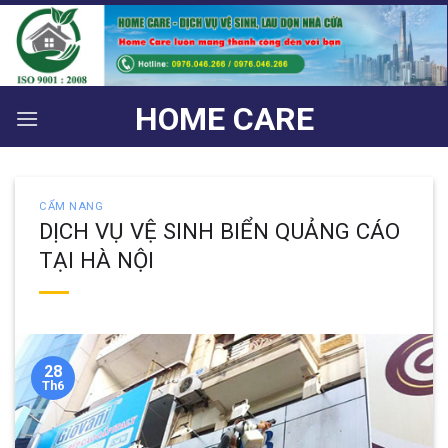
Bỏ
qua
nội
dung
HOME CARE
CẨM NANG
DỊCH VỤ VỆ SINH BIỂN QUẢNG CÁO
TẠI HÀ NỘI
28
Th6