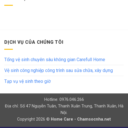
DỊCH VỤ CỦA CHÚNG TÔI
Tổng vệ sinh chuyên sâu không gian Carefull Home
Vệ sinh công nghiệp công trình sau sửa chữa, xây dựng
Tạp vụ vệ sinh theo giờ
Hotline: 0976.046.266
Địa chỉ: Số 47 Nguyễn Tuân, Thanh Xuân Trung, Thanh Xuân, Hà
Nội.
Copyright 2026 ©
Home Care - Chamsocnha.net