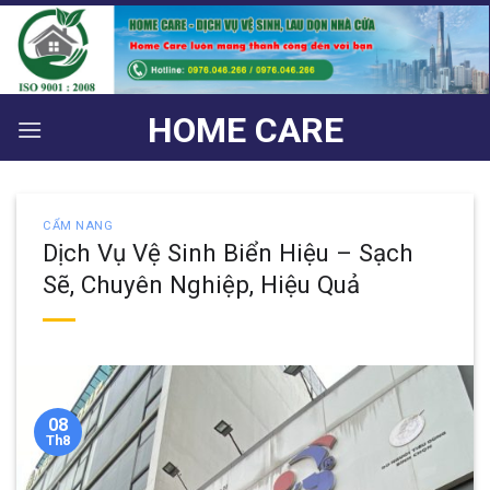
Bỏ
qua
nội
dung
HOME CARE
CẨM NANG
Dịch Vụ Vệ Sinh Biển Hiệu – Sạch
Sẽ, Chuyên Nghiệp, Hiệu Quả
08
Th8