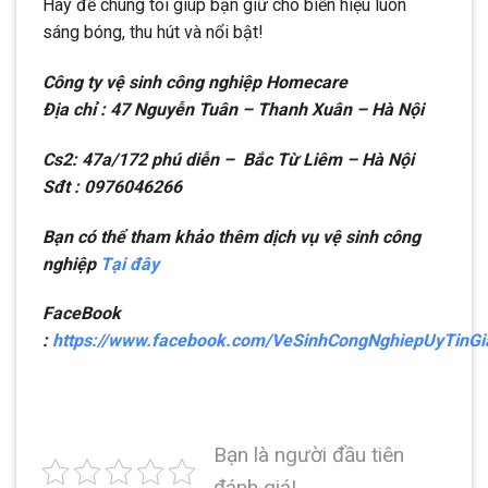
Hãy để chúng tôi giúp bạn giữ cho biển hiệu luôn
sáng bóng, thu hút và nổi bật!
Công ty vệ sinh công nghiệp Homecare
Địa chỉ : 47 Nguyễn Tuân – Thanh Xuân – Hà Nội
Cs2: 47a/172 phú diễn – Bắc Từ Liêm – Hà Nội
Sđt : 0976046266
Bạn có thể tham khảo thêm dịch vụ vệ sinh công
nghiệp
Tại đây
FaceBook
:
https://www.facebook.com/VeSinhCongNghiepUyTinG
Bạn là người đầu tiên
đánh giá!