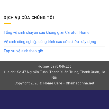
DỊCH VỤ CỦA CHÚNG TÔI
Tổng vệ sinh chuyên sâu không gian Carefull Home
Vệ sinh công nghiệp công trình sau sửa chữa, xây dựng
Tạp vụ vệ sinh theo giờ
Hotline: 0976.046.266
Địa chỉ: Số 47 Nguyễn Tuân, Thanh Xuân Trung, Thanh Xuân, Hà
Nội.
Copyright 2026 ©
Home Care - Chamsocnha.net