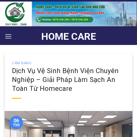
Bỏ
qua
nội
dung
HOME CARE
CẨM NANG
Dịch Vụ Vệ Sinh Bệnh Viện Chuyên
Nghiệp – Giải Pháp Làm Sạch An
Toàn Từ Homecare
06
Th5