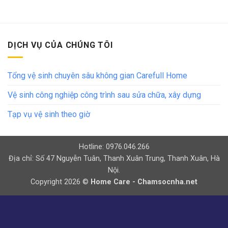
DỊCH VỤ CỦA CHÚNG TÔI
Tổng vệ sinh chuyên sâu không gian Carefull Home
Vệ sinh công nghiệp công trình sau sửa chữa, xây dựng
Tạp vụ vệ sinh theo giờ
Hotline: 0976.046.266
Địa chỉ: Số 47 Nguyễn Tuân, Thanh Xuân Trung, Thanh Xuân, Hà
Nội.
Copyright 2026 ©
Home Care - Chamsocnha.net