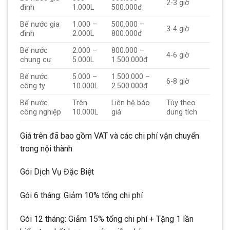
2-3 giờ
đình
1.000L
500.000đ
Bể nước gia
1.000 –
500.000 –
3-4 giờ
đình
2.000L
800.000đ
Bể nước
2.000 –
800.000 –
4-6 giờ
chung cư
5.000L
1.500.000đ
Bể nước
5.000 –
1.500.000 –
6-8 giờ
công ty
10.000L
2.500.000đ
Bể nước
Trên
Liên hệ báo
Tùy theo
công nghiệp
10.000L
giá
dung tích
Giá trên đã bao gồm VAT và các chi phí vận chuyển
trong nội thành
Gói Dịch Vụ Đặc Biệt
Gói 6 tháng: Giảm 10% tổng chi phí
Gói 12 tháng: Giảm 15% tổng chi phí + Tặng 1 lần