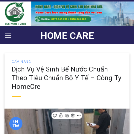
Bỏ
qua
nội
dung
HOME CARE
CẨM NANG
Dịch Vụ Vệ Sinh Bể Nước Chuẩn
Theo Tiêu Chuẩn Bộ Y Tế – Công Ty
HomeCre
04
Th6