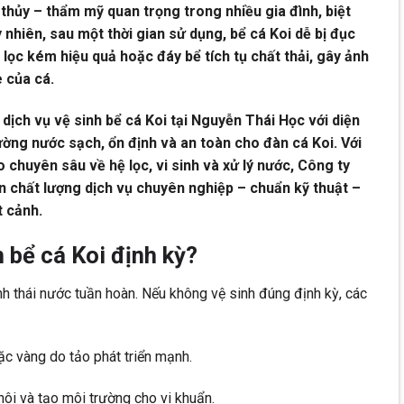
thủy – thẩm mỹ quan trọng trong nhiều gia đình, biệt
y nhiên, sau một thời gian sử dụng, bể cá Koi dễ bị đục
lọc kém hiệu quả hoặc đáy bể tích tụ chất thải, gây ảnh
 của cá.
ch vụ vệ sinh bể cá Koi tại Nguyễn Thái Học với diện
rường nước sạch, ổn định và an toàn cho đàn cá Koi. Với
 chuyên sâu về hệ lọc, vi sinh và xử lý nước, Công ty
hất lượng dịch vụ chuyên nghiệp – chuẩn kỹ thuật –
t cảnh.
h bể cá Koi định kỳ?
nh thái nước tuần hoàn. Nếu không vệ sinh đúng định kỳ, các
c vàng do tảo phát triển mạnh.
 hôi và tạo môi trường cho vi khuẩn.