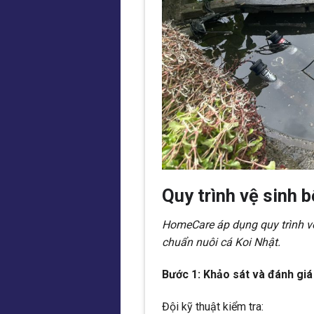
Quy trình vệ sinh 
HomeCare áp dụng quy trình vệ
chuẩn nuôi cá Koi Nhật.
Bước 1: Khảo sát và đánh giá
Đội kỹ thuật kiểm tra: