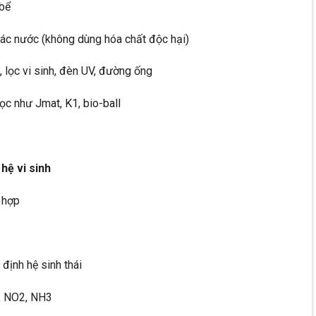
 bể
 thác nước (không dùng hóa chất độc hại)
, lọc vi sinh, đèn UV, đường ống
lọc như Jmat, K1, bio-ball
hệ vi sinh
 hợp
định hệ sinh thái
H, NO2, NH3