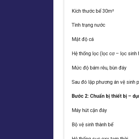
Kích thước bể 30m²
Tình trạng nước
Mật độ cá
Hệ thống lọc (lọc cơ – lọc sin
Mức độ bám rêu, bùn đáy
Sau đó lập phương án vệ sinh p
Bước 2: Chuẩn bị thiết bị – d
Máy hút cặn đáy
Bộ vệ sinh thành bể
Hệ thống sục oxy tạm thời