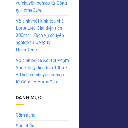
vụ chuyên nghiệp từ Công
ty HomeCare
Vệ sinh mặt kính tòa nhà
Lotte Liễu Giai diện tích
300m² – Dịch vụ chuyên
nghiệp từ Công ty
HomeCare
Vệ sinh bể cá Koi tại Phạm
Văn Đồng diện tích 130m²
– Dịch vụ chuyên nghiệp
từ Công ty HomeCare
DANH MỤC
Cẩm nang
Sản phẩm