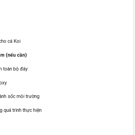
cho cá Koi
ạm (nếu cần)
h toàn bộ đáy:
 oxy
ránh sốc môi trường
 quá trình thực hiện