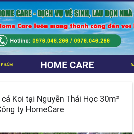
HOME CARE
 PHẨM
B
ể cá Koi tại Nguyễn Thái Học 30m²
Công ty HomeCare