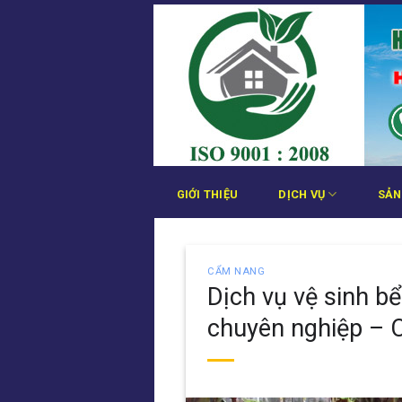
Bỏ
qua
nội
dung
GIỚI THIỆU
DỊCH VỤ
SẢN
CẨM NANG
Dịch vụ vệ sinh b
chuyên nghiệp – 