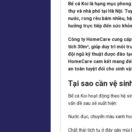
Bể cá Koi là hạng mục phong 
thự và nhà phố tại Hà Nội. Tu
nước, rong rêu bám nhiều, hệ 
hưởng trực tiếp đến sức khỏe
Công ty HomeCare cung cấp dị
tích 30m², giúp duy trì môi t
đội ngũ kỹ thuật được đào tạo
HomeCare cam kết mang đến c
an toàn tuyệt đối cho sinh vậ
Tại sao cần vệ sin
Bể cá Koi hoạt động theo hệ si
vấn đề sau sẽ xuất hiện:
Nước đục, chuyển màu xanh hoặ
Chất thải tích tụ ở đáy gây mùi