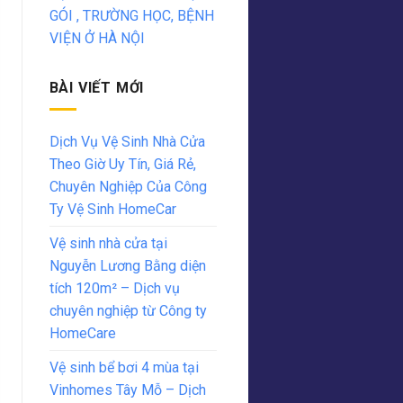
GÓI , TRƯỜNG HỌC, BỆNH
VIỆN Ở HÀ NỘI
BÀI VIẾT MỚI
Dịch Vụ Vệ Sinh Nhà Cửa
Theo Giờ Uy Tín, Giá Rẻ,
Chuyên Nghiệp Của Công
Ty Vệ Sinh HomeCar
Vệ sinh nhà cửa tại
Nguyễn Lương Bằng diện
tích 120m² – Dịch vụ
chuyên nghiệp từ Công ty
HomeCare
Vệ sinh bể bơi 4 mùa tại
Vinhomes Tây Mỗ – Dịch