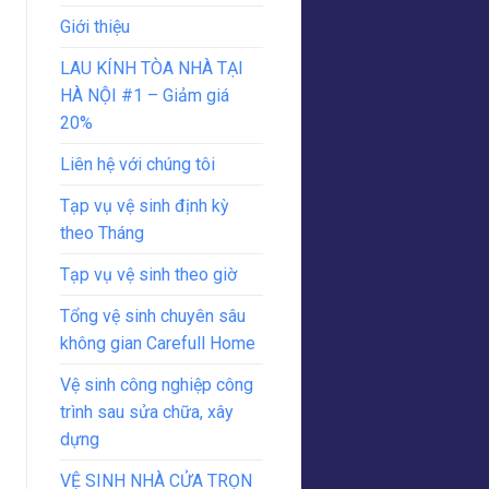
Giới thiệu
LAU KÍNH TÒA NHÀ TẠI
HÀ NỘI #1 – Giảm giá
20%
Liên hệ với chúng tôi
Tạp vụ vệ sinh định kỳ
theo Tháng
Tạp vụ vệ sinh theo giờ
Tổng vệ sinh chuyên sâu
không gian Carefull Home
Vệ sinh công nghiệp công
trình sau sửa chữa, xây
dựng
VỆ SINH NHÀ CỬA TRỌN