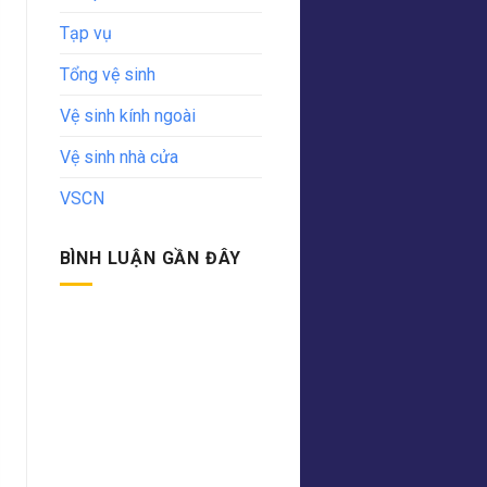
Tạp vụ
Tổng vệ sinh
Vệ sinh kính ngoài
Vệ sinh nhà cửa
VSCN
BÌNH LUẬN GẦN ĐÂY