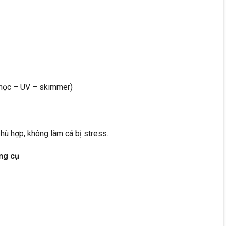
h học – UV – skimmer)
hù hợp, không làm cá bị stress.
ụng cụ