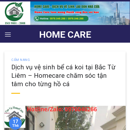
Bỏ
qua
nội
dung
HOME CARE
CẨM NANG
Dịch vụ vệ sinh bể cá koi tại Bắc Từ
Liêm – Homecare chăm sóc tận
tâm cho từng hồ cá
17
Th6