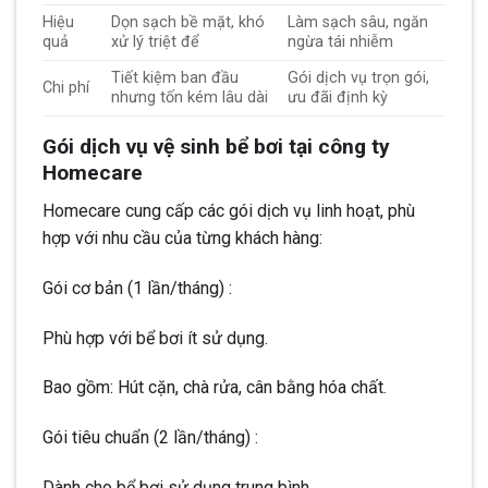
Hiệu
Dọn sạch bề mặt, khó
Làm sạch sâu, ngăn
quả
xử lý triệt để
ngừa tái nhiễm
Tiết kiệm ban đầu
Gói dịch vụ trọn gói,
Chi phí
nhưng tốn kém lâu dài
ưu đãi định kỳ
Gói dịch vụ vệ sinh bể bơi tại công ty
Homecare
Homecare cung cấp các gói dịch vụ linh hoạt, phù
hợp với nhu cầu của từng khách hàng:
Gói cơ bản (1 lần/tháng) :
Phù hợp với bể bơi ít sử dụng.
Bao gồm: Hút cặn, chà rửa, cân bằng hóa chất.
Gói tiêu chuẩn (2 lần/tháng) :
Dành cho bể bơi sử dụng trung bình.