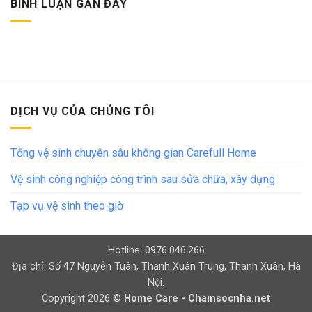
BÌNH LUẬN GẦN ĐÂY
DỊCH VỤ CỦA CHÚNG TÔI
Tổng vệ sinh chuyên sâu không gian Carefull Home
Vệ sinh công nghiệp công trình sau sửa chữa, xây dựng
Tạp vụ vệ sinh theo giờ
Hotline: 0976.046.266
Địa chỉ: Số 47 Nguyễn Tuân, Thanh Xuân Trung, Thanh Xuân, Hà
Nội.
Copyright 2026 ©
Home Care - Chamsocnha.net