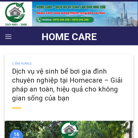
Bỏ
qua
nội
dung
HOME CARE
CẨM NANG
Dịch vụ vệ sinh bể bơi gia đình
chuyên nghiệp tại Homecare – Giải
pháp an toàn, hiệu quả cho không
gian sống của bạn
16