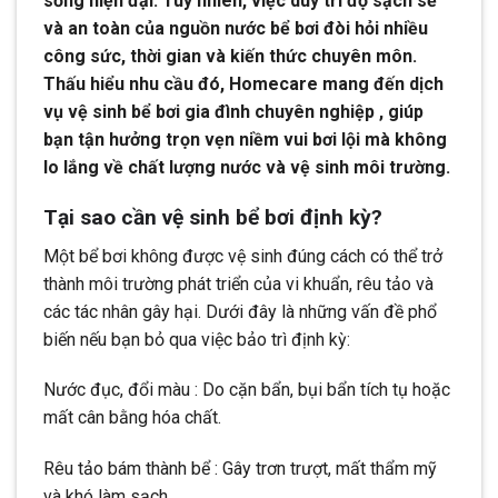
sống hiện đại. Tuy nhiên, việc duy trì độ sạch sẽ
và an toàn của nguồn nước bể bơi đòi hỏi nhiều
công sức, thời gian và kiến thức chuyên môn.
Thấu hiểu nhu cầu đó, Homecare mang đến dịch
vụ vệ sinh bể bơi gia đình chuyên nghiệp , giúp
bạn tận hưởng trọn vẹn niềm vui bơi lội mà không
lo lắng về chất lượng nước và vệ sinh môi trường.
Tại sao cần vệ sinh bể bơi định kỳ?
Một bể bơi không được vệ sinh đúng cách có thể trở
thành môi trường phát triển của vi khuẩn, rêu tảo và
các tác nhân gây hại. Dưới đây là những vấn đề phổ
biến nếu bạn bỏ qua việc bảo trì định kỳ:
Nước đục, đổi màu : Do cặn bẩn, bụi bẩn tích tụ hoặc
mất cân bằng hóa chất.
Rêu tảo bám thành bể : Gây trơn trượt, mất thẩm mỹ
và khó làm sạch.