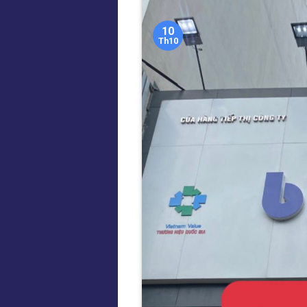
10
Th10