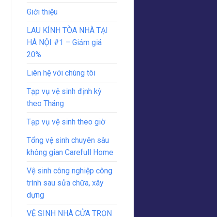
Giới thiệu
LAU KÍNH TÒA NHÀ TẠI
HÀ NỘI #1 – Giảm giá
20%
Liên hệ với chúng tôi
Tạp vụ vệ sinh định kỳ
theo Tháng
Tạp vụ vệ sinh theo giờ
Tổng vệ sinh chuyên sâu
không gian Carefull Home
Vệ sinh công nghiệp công
trình sau sửa chữa, xây
dựng
VỆ SINH NHÀ CỬA TRỌN