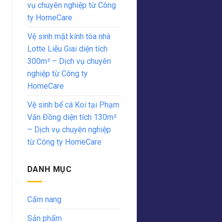
vụ chuyên nghiệp từ Công
ty HomeCare
Vệ sinh mặt kính tòa nhà
Lotte Liễu Giai diện tích
300m² – Dịch vụ chuyên
nghiệp từ Công ty
HomeCare
Vệ sinh bể cá Koi tại Phạm
Văn Đồng diện tích 130m²
– Dịch vụ chuyên nghiệp
từ Công ty HomeCare
DANH MỤC
Cẩm nang
Sản phẩm