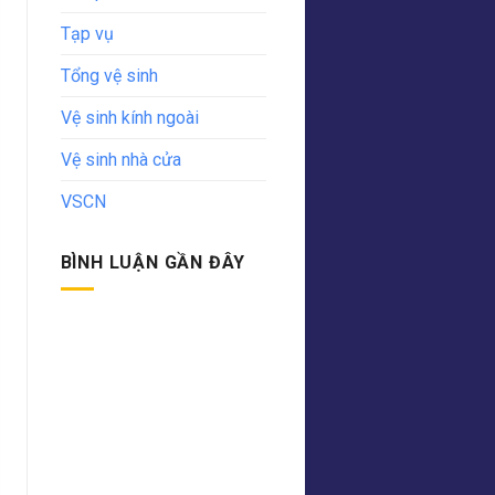
Tạp vụ
Tổng vệ sinh
Vệ sinh kính ngoài
Vệ sinh nhà cửa
VSCN
BÌNH LUẬN GẦN ĐÂY