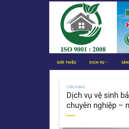
Bỏ
qua
nội
dung
GIỚI THIỆU
DỊCH VỤ
SẢN
CẨM NANG
Dịch vụ vệ sinh b
chuyên nghiệp – 