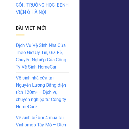
GÓI , TRƯỜNG HỌC, BỆNH
VIỆN Ở HÀ NỘI
BÀI VIẾT MỚI
Dịch Vụ Vệ Sinh Nhà Cửa
Theo Giờ Uy Tín, Giá Rẻ,
Chuyên Nghiệp Của Công
Ty Vệ Sinh HomeCar
Vệ sinh nhà cửa tại
Nguyễn Lương Bằng diện
tích 120m² – Dịch vụ
chuyên nghiệp từ Công ty
HomeCare
Vệ sinh bể bơi 4 mùa tại
Vinhomes Tây Mỗ – Dịch