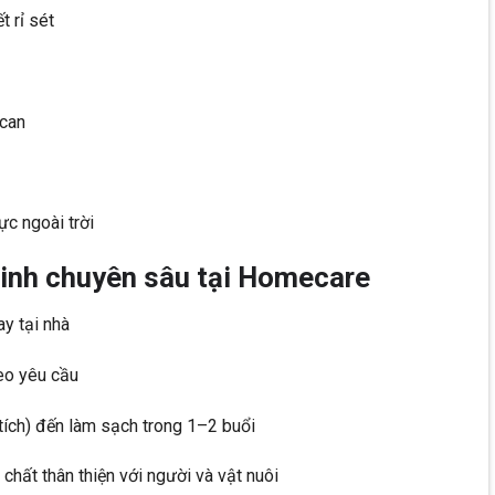
t rỉ sét
 can
ực ngoài trời
sinh chuyên sâu tại Homecare
y tại nhà
heo yêu cầu
tích) đến làm sạch trong 1–2 buổi
hất thân thiện với người và vật nuôi