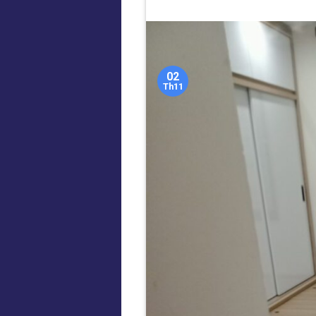
02
Th11