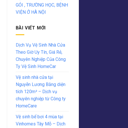
GÓI , TRƯỜNG HỌC, BỆNH
VIỆN Ở HÀ NỘI
BÀI VIẾT MỚI
Dịch Vụ Vệ Sinh Nhà Cửa
Theo Giờ Uy Tín, Giá Rẻ,
Chuyên Nghiệp Của Công
Ty Vệ Sinh HomeCar
Vệ sinh nhà cửa tại
Nguyễn Lương Bằng diện
tích 120m² – Dịch vụ
chuyên nghiệp từ Công ty
HomeCare
Vệ sinh bể bơi 4 mùa tại
Vinhomes Tây Mỗ – Dịch