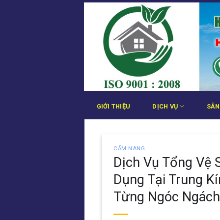
Bỏ
qua
nội
dung
GIỚI THIỆU
DỊCH VỤ
SẢN
CẨM NANG
Dịch Vụ Tổng Vệ S
Dụng Tại Trung K
Từng Ngóc Ngách