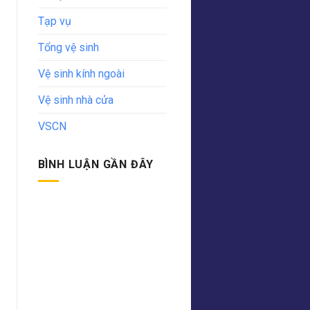
Tạp vụ
Tổng vệ sinh
Vệ sinh kính ngoài
Vệ sinh nhà cửa
VSCN
BÌNH LUẬN GẦN ĐÂY