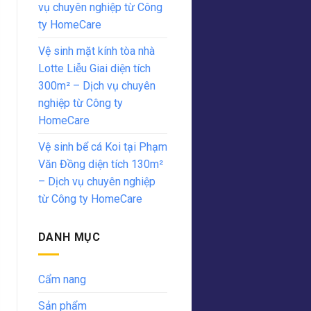
vụ chuyên nghiệp từ Công
ty HomeCare
Vệ sinh mặt kính tòa nhà
Lotte Liễu Giai diện tích
300m² – Dịch vụ chuyên
nghiệp từ Công ty
HomeCare
Vệ sinh bể cá Koi tại Phạm
Văn Đồng diện tích 130m²
– Dịch vụ chuyên nghiệp
từ Công ty HomeCare
DANH MỤC
Cẩm nang
Sản phẩm