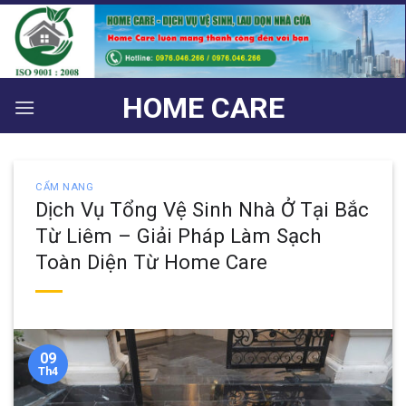
Bỏ
qua
nội
dung
HOME CARE
CẨM NANG
Dịch Vụ Tổng Vệ Sinh Nhà Ở Tại Bắc
Từ Liêm – Giải Pháp Làm Sạch
Toàn Diện Từ Home Care
09
Th4