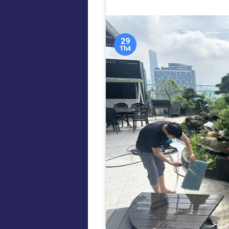
29
Th4