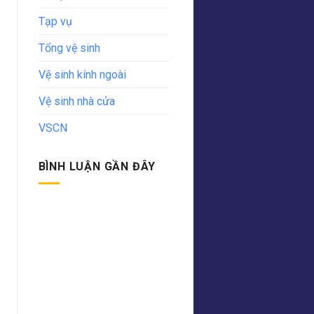
Tạp vụ
Tổng vệ sinh
Vệ sinh kính ngoài
Vệ sinh nhà cửa
VSCN
BÌNH LUẬN GẦN ĐÂY