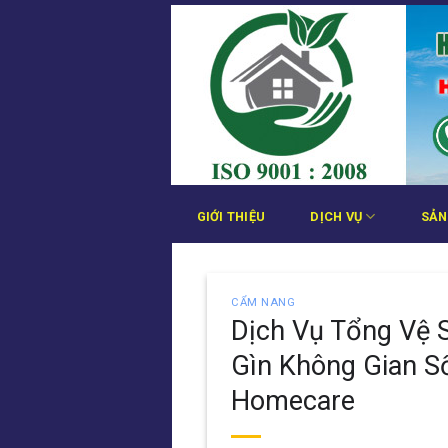
Bỏ
qua
nội
dung
GIỚI THIỆU
DỊCH VỤ
SẢN
CẨM NANG
Dịch Vụ Tổng Vệ S
Gìn Không Gian S
Homecare