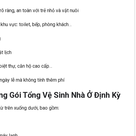
õ ràng, an toàn với trẻ nhỏ và vật nuôi
hu vực: toilet, bếp, phòng khách…
g
t lịch
biệt thự, căn hộ cao cấp…
, ngày lễ mà không tính thêm phí
g Gói Tổng Vệ Sinh Nhà Ở Định Kỳ
ừ trên xuống dưới, bao gồm:
 máy lạnh