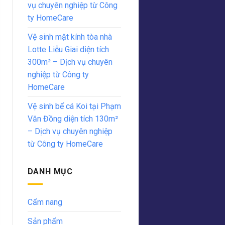
vụ chuyên nghiệp từ Công
ty HomeCare
Vệ sinh mặt kính tòa nhà
Lotte Liễu Giai diện tích
300m² – Dịch vụ chuyên
nghiệp từ Công ty
HomeCare
Vệ sinh bể cá Koi tại Phạm
Văn Đồng diện tích 130m²
– Dịch vụ chuyên nghiệp
từ Công ty HomeCare
DANH MỤC
Cẩm nang
Sản phẩm