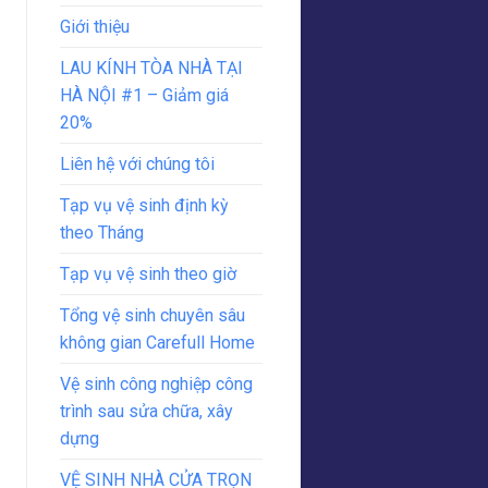
Giới thiệu
LAU KÍNH TÒA NHÀ TẠI
HÀ NỘI #1 – Giảm giá
20%
Liên hệ với chúng tôi
Tạp vụ vệ sinh định kỳ
theo Tháng
Tạp vụ vệ sinh theo giờ
Tổng vệ sinh chuyên sâu
không gian Carefull Home
Vệ sinh công nghiệp công
trình sau sửa chữa, xây
dựng
VỆ SINH NHÀ CỬA TRỌN