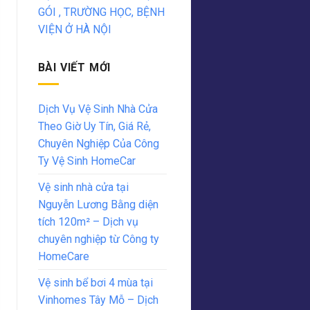
GÓI , TRƯỜNG HỌC, BỆNH
VIỆN Ở HÀ NỘI
BÀI VIẾT MỚI
Dịch Vụ Vệ Sinh Nhà Cửa
Theo Giờ Uy Tín, Giá Rẻ,
Chuyên Nghiệp Của Công
Ty Vệ Sinh HomeCar
Vệ sinh nhà cửa tại
Nguyễn Lương Bằng diện
tích 120m² – Dịch vụ
chuyên nghiệp từ Công ty
HomeCare
Vệ sinh bể bơi 4 mùa tại
Vinhomes Tây Mỗ – Dịch