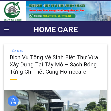
Bỏ
qua
nội
dung
HOME CARE
CẨM NANG
Dịch Vụ Tổng Vệ Sinh Biệt Thự Vừa
Xây Dựng Tại Tây Mỗ – Sạch Bóng
Từng Chi Tiết Cùng Homecare
19
Th6