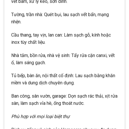
vết bám, xử lý keo, sơn dính.
Tường, trần nhà: Quét bụi, lau sạch vết bẩn, mạng
nhện.
Cầu thang, tay vịn, lan can: Làm sạch gỗ, kính hoặc
inox tùy chất liệu.
Nhà tắm, bồn rửa, nhà vệ sinh: Tẩy rửa cặn canxi, vết
ố, làm sáng gạch.
Tủ bếp, bàn ăn, nội thất cố định: Lau sạch bằng khăn
mềm và dung dịch chuyên dụng.
Ban công, sân vườn, garage: Dọn sạch rác thải, xịt rửa
sàn, làm sạch vỉa hè, ống thoát nước.
Phù hợp với mọi loại biệt thự