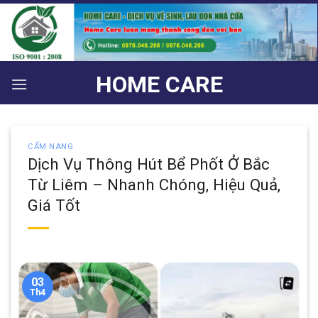
Bỏ
qua
nội
dung
HOME CARE
CẨM NANG
Dịch Vụ Thông Hút Bể Phốt Ở Bắc
Từ Liêm – Nhanh Chóng, Hiệu Quả,
Giá Tốt
03
Th4