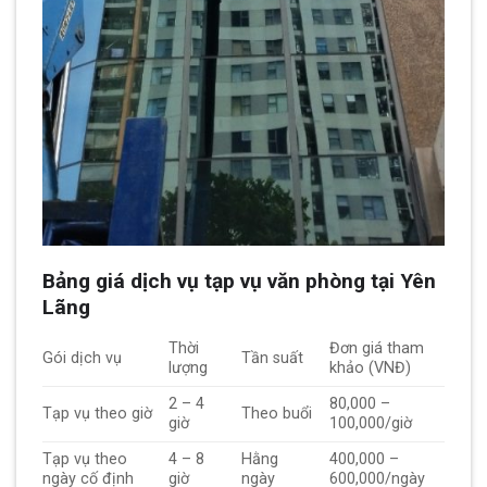
Bảng giá dịch vụ tạp vụ văn phòng tại Yên
Lãng
Thời
Đơn giá tham
Gói dịch vụ
Tần suất
lượng
khảo (VNĐ)
2 – 4
80,000 –
Tạp vụ theo giờ
Theo buổi
giờ
100,000/giờ
Tạp vụ theo
4 – 8
Hằng
400,000 –
ngày cố định
giờ
ngày
600,000/ngày