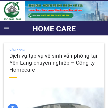
Bỏ
qua
nội
dung
HOME CARE
CẨM NANG
Dịch vụ tạp vụ vệ sinh văn phòng tại
Yên Lãng chuyên nghiệp – Công ty
Homecare
01