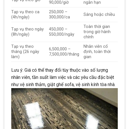
90,000/giờ
ngắn hạn
Tạp vụ theo ca
250,000 –
Sáng hoặc chiều
(4h/ngày)
300,000/ca
Toàn thời gian
Tạp vụ theo ngày
450,000 –
trong giờ hành
(8h/ngày)
550,000/ngày
chính
Tạp vụ theo
Nhân viên cố
6,500,000 –
tháng (26 ngày
định, toàn thời
7,500,000/tháng
làm)
gian
Lưu ý: Giá có thể thay đổi tùy thuộc vào số lượng
nhân viên, tần suất làm việc và các yêu cầu đặc biệt
như vệ sinh thảm, giặt ghế sofa, vệ sinh kính tòa nhà.