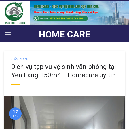
Bỏ
qua
nội
dung
HOME CARE
CẨM NANG
Dịch vụ tạp vụ vệ sinh văn phòng tại
Yên Lãng 150m² – Homecare uy tín
17
Th9