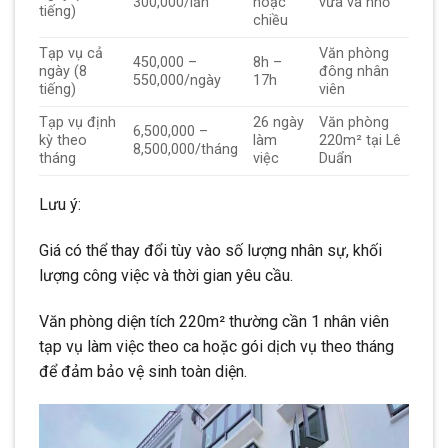
300,000/lần
hoặc
vừa và nhỏ
tiếng)
chiều
Tạp vụ cả
Văn phòng
450,000 –
8h –
ngày (8
đông nhân
550,000/ngày
17h
tiếng)
viên
Tạp vụ định
26 ngày
Văn phòng
6,500,000 –
kỳ theo
làm
220m² tại Lê
8,500,000/tháng
tháng
việc
Duẩn
Lưu ý:
Giá có thể thay đổi tùy vào số lượng nhân sự, khối
lượng công việc và thời gian yêu cầu.
Văn phòng diện tích 220m² thường cần 1 nhân viên
tạp vụ làm việc theo ca hoặc gói dịch vụ theo tháng
để đảm bảo vệ sinh toàn diện.