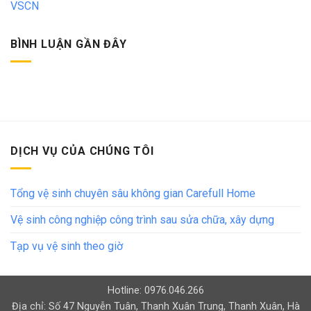
VSCN
BÌNH LUẬN GẦN ĐÂY
DỊCH VỤ CỦA CHÚNG TÔI
Tổng vệ sinh chuyên sâu không gian Carefull Home
Vệ sinh công nghiệp công trình sau sửa chữa, xây dựng
Tạp vụ vệ sinh theo giờ
Hotline: 0976.046.266
Địa chỉ: Số 47 Nguyễn Tuân, Thanh Xuân Trung, Thanh Xuân, Hà