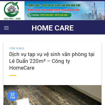
Bỏ
qua
nội
dung
HOME CARE
CẨM NANG
Dịch vụ tạp vụ vệ sinh văn phòng tại
Lê Duẩn 220m² – Công ty
HomeCare
23
Th9