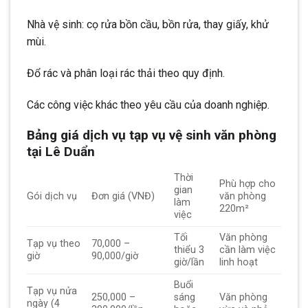
Nhà vệ sinh: cọ rửa bồn cầu, bồn rửa, thay giấy, khử
mùi.
Đổ rác và phân loại rác thải theo quy định.
Các công việc khác theo yêu cầu của doanh nghiệp.
Bảng giá dịch vụ tạp vụ vệ sinh văn phòng
tại Lê Duẩn
Thời
Phù hợp cho
gian
Gói dịch vụ
Đơn giá (VNĐ)
văn phòng
làm
220m²
việc
Tối
Văn phòng
Tạp vụ theo
70,000 –
thiểu 3
cần làm việc
giờ
90,000/giờ
giờ/lần
linh hoạt
Buổi
Tạp vụ nửa
250,000 –
sáng
Văn phòng
ngày (4