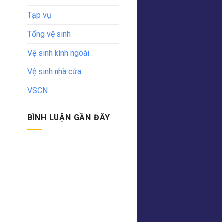
Tạp vụ
Tổng vệ sinh
Vệ sinh kính ngoài
Vệ sinh nhà cửa
VSCN
BÌNH LUẬN GẦN ĐÂY