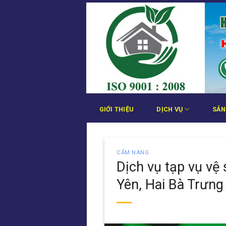
Bỏ
qua
nội
dung
GIỚI THIỆU
DỊCH VỤ
SẢN
CẨM NANG
Dịch vụ tạp vụ vệ
Yên, Hai Bà Trưng