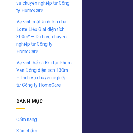
vụ chuyên nghiệp từ Công
ty HomeCare
Vệ sinh mặt kính tòa nhà
Lotte Liễu Giai diện tích
300m² – Dịch vụ chuyên
nghiệp từ Công ty
HomeCare
Vệ sinh bể cá Koi tại Phạm
Văn Đồng diện tích 130m²
– Dịch vụ chuyên nghiệp
từ Công ty HomeCare
DANH MỤC
Cẩm nang
Sản phẩm