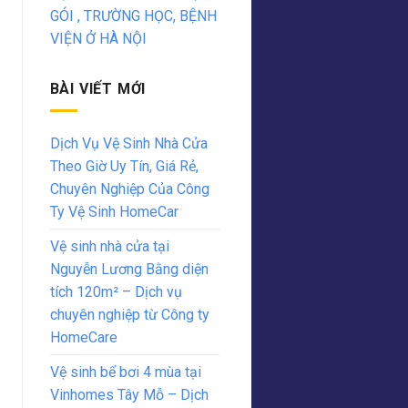
GÓI , TRƯỜNG HỌC, BỆNH
VIỆN Ở HÀ NỘI
BÀI VIẾT MỚI
Dịch Vụ Vệ Sinh Nhà Cửa
Theo Giờ Uy Tín, Giá Rẻ,
Chuyên Nghiệp Của Công
Ty Vệ Sinh HomeCar
Vệ sinh nhà cửa tại
Nguyễn Lương Bằng diện
tích 120m² – Dịch vụ
chuyên nghiệp từ Công ty
HomeCare
Vệ sinh bể bơi 4 mùa tại
Vinhomes Tây Mỗ – Dịch