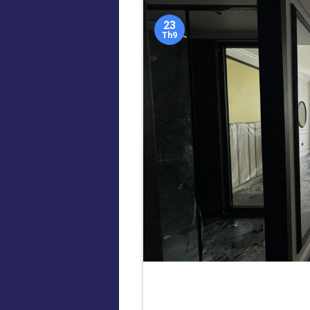
23
Th9