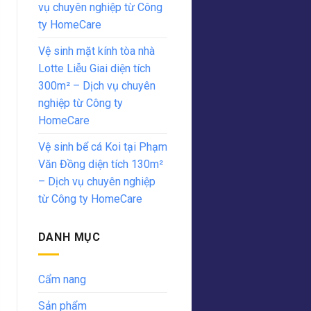
vụ chuyên nghiệp từ Công
ty HomeCare
Vệ sinh mặt kính tòa nhà
Lotte Liễu Giai diện tích
300m² – Dịch vụ chuyên
nghiệp từ Công ty
HomeCare
Vệ sinh bể cá Koi tại Phạm
Văn Đồng diện tích 130m²
– Dịch vụ chuyên nghiệp
từ Công ty HomeCare
DANH MỤC
Cẩm nang
Sản phẩm