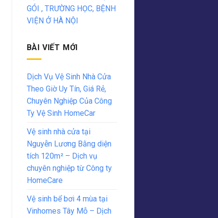
GÓI , TRƯỜNG HỌC, BỆNH
VIỆN Ở HÀ NỘI
BÀI VIẾT MỚI
Dịch Vụ Vệ Sinh Nhà Cửa
Theo Giờ Uy Tín, Giá Rẻ,
Chuyên Nghiệp Của Công
Ty Vệ Sinh HomeCar
Vệ sinh nhà cửa tại
Nguyễn Lương Bằng diện
tích 120m² – Dịch vụ
chuyên nghiệp từ Công ty
HomeCare
Vệ sinh bể bơi 4 mùa tại
Vinhomes Tây Mỗ – Dịch