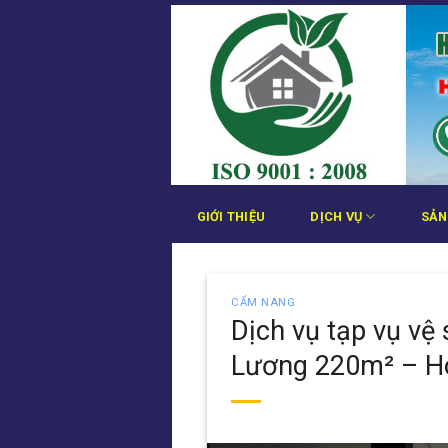
Bỏ
qua
nội
dung
GIỚI THIỆU
DỊCH VỤ
SẢN
CẨM NANG
Dịch vụ tạp vụ vệ
Lương 220m² – Ho