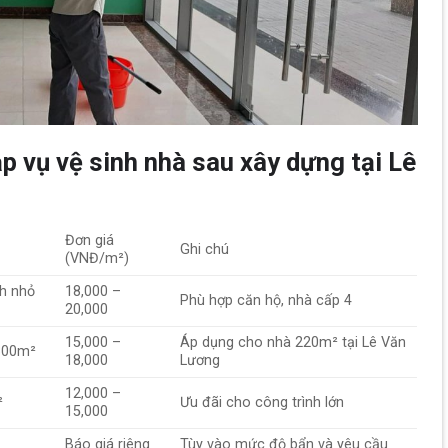
ạp vụ vệ sinh nhà sau xây dựng tại Lê
Đơn giá
Ghi chú
(VNĐ/m²)
ch nhỏ
18,000 –
Phù hợp căn hộ, nhà cấp 4
20,000
15,000 –
Áp dụng cho nhà 220m² tại Lê Văn
 300m²
18,000
Lương
12,000 –
²
Ưu đãi cho công trình lớn
15,000
Báo giá riêng
Tùy vào mức độ bẩn và yêu cầu