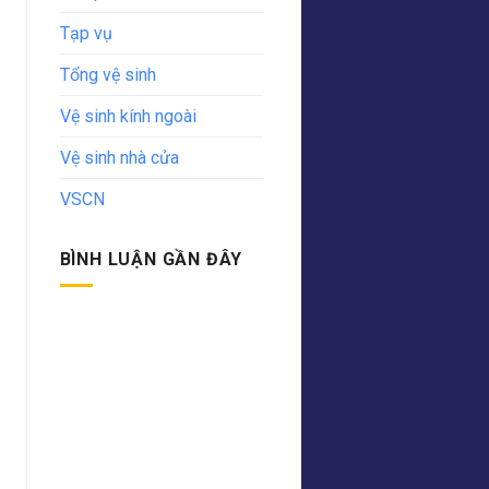
Tạp vụ
Tổng vệ sinh
Vệ sinh kính ngoài
Vệ sinh nhà cửa
VSCN
BÌNH LUẬN GẦN ĐÂY