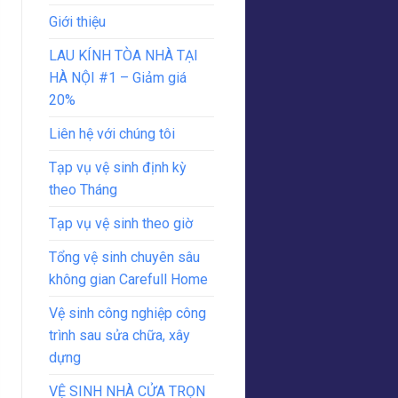
Giới thiệu
LAU KÍNH TÒA NHÀ TẠI
HÀ NỘI #1 – Giảm giá
20%
Liên hệ với chúng tôi
Tạp vụ vệ sinh định kỳ
theo Tháng
Tạp vụ vệ sinh theo giờ
Tổng vệ sinh chuyên sâu
không gian Carefull Home
Vệ sinh công nghiệp công
trình sau sửa chữa, xây
dựng
VỆ SINH NHÀ CỬA TRỌN