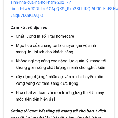
sinh-nha-cua-ha-noi-nam-2021/?
fbclid=IwAR0DLLrn6CApQKS_Rxb2BbhtKQI6U90fKhESH
7NqEVIXhKL9ujiQ
Cam kết về dịch vụ
Chất lượng là số 1 tại homecare
Mục tiêu của chúng tôi là chuyên gia vệ sinh
mang lại lợi ích cho khách hàng
Không ngừng nâng cao năng lực quản lý ,mang tới
không gian sống chất lượng nhanh chóng,tiết kiệm
xây dựng đội ngũ nhân sự văn minh,chuyên môn
vững vàng với tâm sáng đức trọng
Hóa chất an toàn với môi trường,trag thiết bị máy
móc tiên tiến hiện đại
Chúng tôi cam kết rằng sẽ mang tới cho bạn 1 dịch
vụ chất lượng nhất tại hà nội ,giúp cho nhà hàng