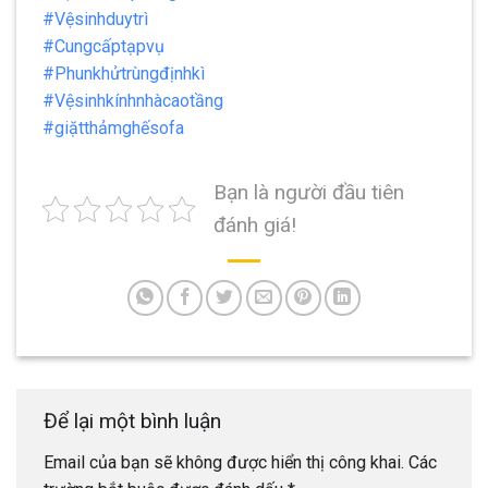
#Vệsinhduytrì
#Cungcấptạpvụ
#Phunkhửtrùngđịnhkì
#Vệsinhkínhnhàcaotầng
#giặtthảmghếsofa
Bạn là người đầu tiên
đánh giá!
Để lại một bình luận
Email của bạn sẽ không được hiển thị công khai.
Các