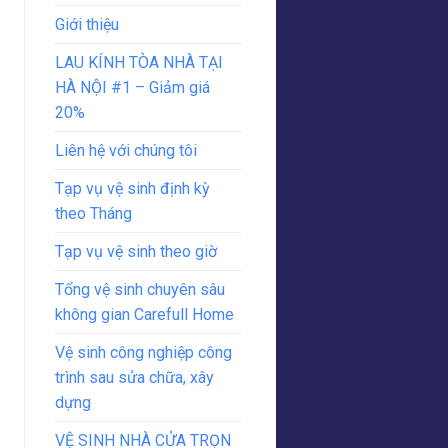
Giới thiệu
LAU KÍNH TÒA NHÀ TẠI
HÀ NỘI #1 – Giảm giá
20%
Liên hệ với chúng tôi
Tạp vụ vệ sinh định kỳ
theo Tháng
Tạp vụ vệ sinh theo giờ
Tổng vệ sinh chuyên sâu
không gian Carefull Home
Vệ sinh công nghiệp công
trình sau sửa chữa, xây
dựng
VỆ SINH NHÀ CỬA TRỌN