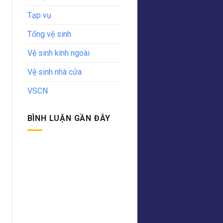
Tạp vụ
Tổng vệ sinh
Vệ sinh kính ngoài
Vệ sinh nhà cửa
VSCN
BÌNH LUẬN GẦN ĐÂY