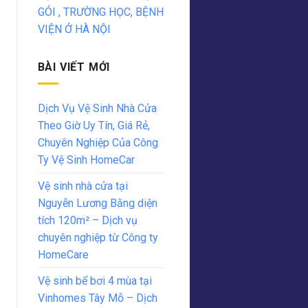
GÓI , TRƯỜNG HỌC, BỆNH
VIỆN Ở HÀ NỘI
BÀI VIẾT MỚI
Dịch Vụ Vệ Sinh Nhà Cửa
Theo Giờ Uy Tín, Giá Rẻ,
Chuyên Nghiệp Của Công
Ty Vệ Sinh HomeCar
Vệ sinh nhà cửa tại
Nguyễn Lương Bằng diện
tích 120m² – Dịch vụ
chuyên nghiệp từ Công ty
HomeCare
Vệ sinh bể bơi 4 mùa tại
Vinhomes Tây Mỗ – Dịch