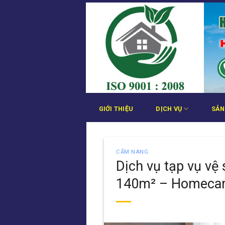
Bỏ
qua
nội
dung
GIỚI THIỆU
DỊCH VỤ
SẢN
CẨM NANG
Dịch vụ tạp vụ vệ
140m² – Homecare 