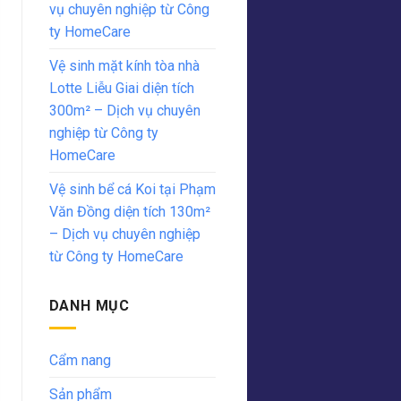
vụ chuyên nghiệp từ Công
ty HomeCare
Vệ sinh mặt kính tòa nhà
Lotte Liễu Giai diện tích
300m² – Dịch vụ chuyên
nghiệp từ Công ty
HomeCare
Vệ sinh bể cá Koi tại Phạm
Văn Đồng diện tích 130m²
– Dịch vụ chuyên nghiệp
từ Công ty HomeCare
DANH MỤC
Cẩm nang
Sản phẩm