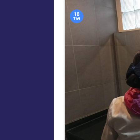
18
Th9