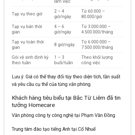
làm việc
2 – 4
Từ 60.000 –
Tạp vụ theo giờ
giờ/ngày
80.000/giờ
Tạp vụ bán thời
4 – 6
Từ 3.000.000 –
gian
giờ/ngày
4.500.000/tháng
Tạp vụ toàn thời
Từ 6.000.000 –
8 giờ/ngày
gian
7.500.000/tháng
Gói vệ sinh định kỳ
1 – 3
Theo khối lượng
theo tuần
buổi/tuần
công việc
Lưu ý: Giá có thể thay đổi tùy theo diện tích, tần suất
và yêu cầu cụ thể của từng văn phòng.
Khách hàng tiêu biểu tại Bắc Từ Liêm đã tin
tưởng Homecare
Văn phòng công ty công nghệ tại Phạm Văn Đồng
Trung tâm đào tạo tiếng Anh tại Cổ Nhuế