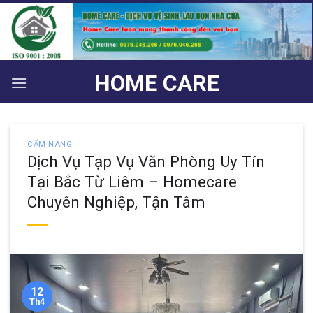
Bỏ
qua
nội
dung
HOME CARE
CẨM NANG
Dịch Vụ Tạp Vụ Văn Phòng Uy Tín
Tại Bắc Từ Liêm – Homecare
Chuyên Nghiệp, Tận Tâm
12
Th4