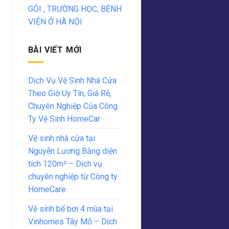
GÓI , TRƯỜNG HỌC, BỆNH
VIỆN Ở HÀ NỘI
BÀI VIẾT MỚI
Dịch Vụ Vệ Sinh Nhà Cửa
Theo Giờ Uy Tín, Giá Rẻ,
Chuyên Nghiệp Của Công
Ty Vệ Sinh HomeCar
Vệ sinh nhà cửa tại
Nguyễn Lương Bằng diện
tích 120m² – Dịch vụ
chuyên nghiệp từ Công ty
HomeCare
Vệ sinh bể bơi 4 mùa tại
Vinhomes Tây Mỗ – Dịch