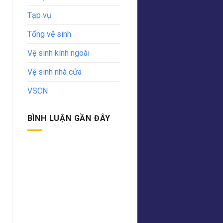
Tạp vụ
Tổng vệ sinh
Vệ sinh kính ngoài
Vệ sinh nhà cửa
VSCN
BÌNH LUẬN GẦN ĐÂY