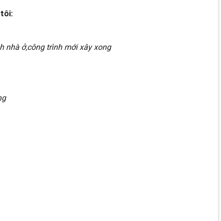
tôi:
h nhà ở,công trình mới xây xong
ng