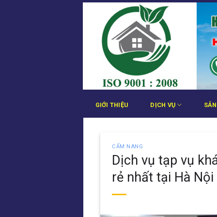
Bỏ
qua
nội
dung
GIỚI THIỆU
DỊCH VỤ
SẢN
CẨM NANG
Dịch vụ tạp vụ kh
rẻ nhất tại Hà Nội