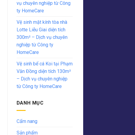
vụ chuyên nghiệp từ Công
ty HomeCare
Vệ sinh mặt kính tòa nhà
Lotte Liễu Giai diện tích
300m² – Dịch vụ chuyên
nghiệp từ Công ty
HomeCare
Vệ sinh bể cá Koi tại Phạm
Văn Đồng diện tích 130m²
– Dịch vụ chuyên nghiệp
từ Công ty HomeCare
DANH MỤC
Cẩm nang
Sản phẩm