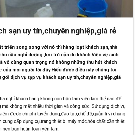
ch sạn uy tín,chuyên nghiệp,giá rẻ
t triển song song với nó thì hàng loạt khách sạn,nhà
nhu cầu nghỉ dưỡng ,lưu trú của du khách.Việc vệ sinh
 là vô cùng quan trọng nó không những thu hút khách
của mọi người tới đây.Hiểu được điều này chúng tôi
gói dịch vụ tạp vụ khách sạn uy tín,chuyên nghiệp,giá
hà nghỉ khách hàng không còn bận tâm việc làm thế nào để
ng mà không mất nhiều thời gian và công sức .Sử dụng dịch vụ
kiệm được chi phí tuyển dụng,đào tạo,chế độ,quản lí vì chúng
n cung cấp dụng cụ,trang thiết bị máy móc,hóa chất cần thiết
h nên bạn hoàn toàn yên tâm.