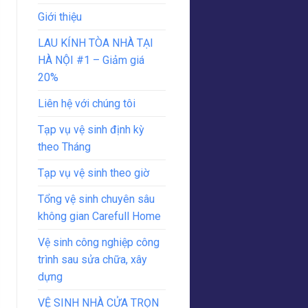
Giới thiệu
LAU KÍNH TÒA NHÀ TẠI
HÀ NỘI #1 – Giảm giá
20%
Liên hệ với chúng tôi
Tạp vụ vệ sinh định kỳ
theo Tháng
Tạp vụ vệ sinh theo giờ
Tổng vệ sinh chuyên sâu
không gian Carefull Home
Vệ sinh công nghiệp công
trình sau sửa chữa, xây
dựng
VỆ SINH NHÀ CỬA TRỌN