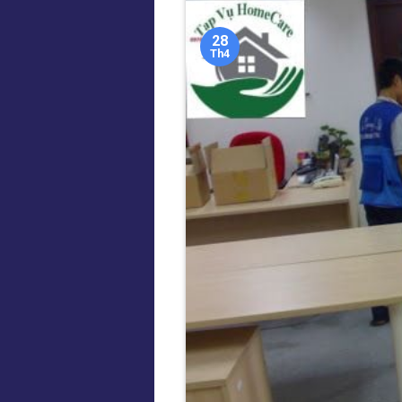
28
Th4