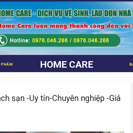
HOME CARE
 PHẨM
B
ách sạn -Uy tín-Chuyên nghiệp -Giá