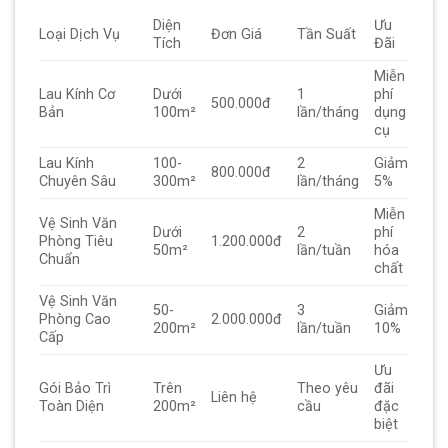
Diện
Ưu
Loại Dịch Vụ
Đơn Giá
Tần Suất
Tích
Đãi
Miễn
Lau Kính Cơ
Dưới
1
phí
500.000đ
Bản
100m²
lần/tháng
dụng
cụ
Lau Kính
100-
2
Giảm
800.000đ
Chuyên Sâu
300m²
lần/tháng
5%
Miễn
Vệ Sinh Văn
Dưới
2
phí
Phòng Tiêu
1.200.000đ
50m²
lần/tuần
hóa
Chuẩn
chất
Vệ Sinh Văn
50-
3
Giảm
Phòng Cao
2.000.000đ
200m²
lần/tuần
10%
Cấp
Ưu
Gói Bảo Trì
Trên
Theo yêu
đãi
Liên hệ
Toàn Diện
200m²
cầu
đặc
biệt