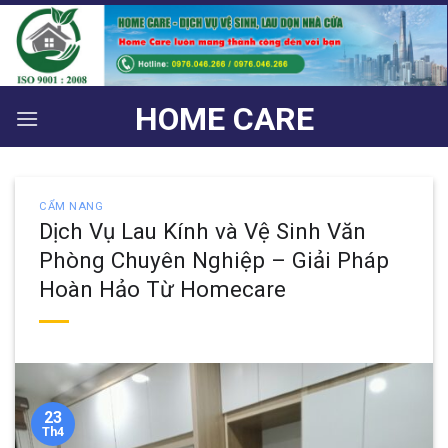
Bỏ
qua
nội
dung
HOME CARE
CẨM NANG
Dịch Vụ Lau Kính và Vệ Sinh Văn
Phòng Chuyên Nghiệp – Giải Pháp
Hoàn Hảo Từ Homecare
23
Th4