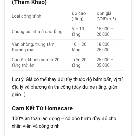
(Tham Khảo)
Độ cao
Đơn giá
Loại công trình
(tầng)
(VNĐ/m²)
5 – 10
15.000 –
Chung cư, nhà ở cao tầng
tầng
20.000
Văn phòng, trung tâm
10 – 20
18.000 –
thương mại
tầng
25.000
Cao ốc, khách sạn từ 20
Trên 20
25.000 –
tầng trở lên
tầng
35.000
Lưu ý: Giá có thể thay đổi tùy thuộc độ bám bẩn, vị trí
địa lý và phương án thi công (dây đu, xe nâng, giàn
giáo…).
Cam Kết Từ Homecare
100% an toàn lao động – có bảo hiểm đầy đủ cho
nhân viên và công trình