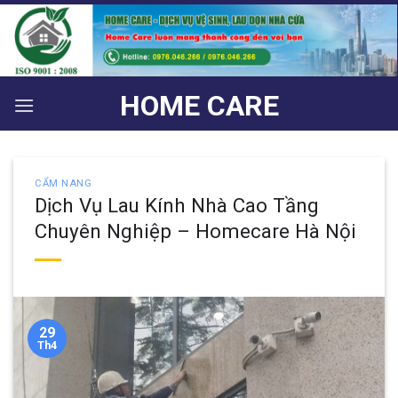
Bỏ
qua
nội
dung
HOME CARE
CẨM NANG
Dịch Vụ Lau Kính Nhà Cao Tầng
Chuyên Nghiệp – Homecare Hà Nội
29
Th4