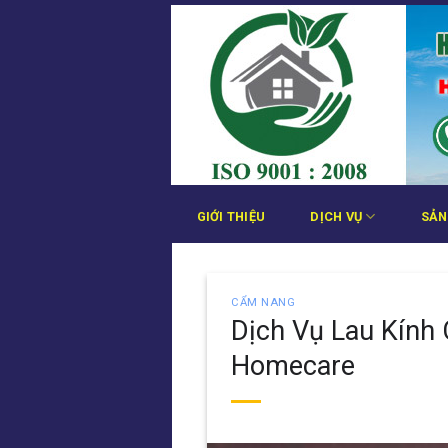
Bỏ
qua
nội
dung
GIỚI THIỆU
DỊCH VỤ
SẢN
CẨM NANG
Dịch Vụ Lau Kính
Homecare