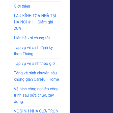
Giới thiệu
LAU KÍNH TÒA NHÀ TẠI
HÀ NỘI #1 – Giảm giá
20%
Liên hệ với chúng tôi
Tạp vụ vệ sinh định kỳ
theo Tháng
Tạp vụ vệ sinh theo giờ
Tổng vệ sinh chuyên sâu
không gian Carefull Home
Vệ sinh công nghiệp công
trình sau sửa chữa, xây
dựng
VỆ SINH NHÀ CỬA TRỌN