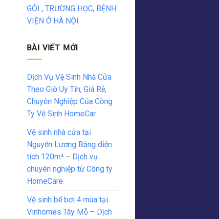
GÓI , TRƯỜNG HỌC, BỆNH
VIỆN Ở HÀ NỘI
BÀI VIẾT MỚI
Dịch Vụ Vệ Sinh Nhà Cửa
Theo Giờ Uy Tín, Giá Rẻ,
Chuyên Nghiệp Của Công
Ty Vệ Sinh HomeCar
Vệ sinh nhà cửa tại
Nguyễn Lương Bằng diện
tích 120m² – Dịch vụ
chuyên nghiệp từ Công ty
HomeCare
Vệ sinh bể bơi 4 mùa tại
Vinhomes Tây Mỗ – Dịch