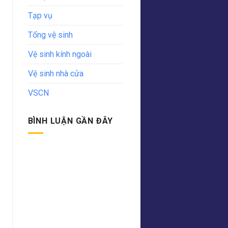
Tạp vụ
Tổng vệ sinh
Vệ sinh kính ngoài
Vệ sinh nhà cửa
VSCN
BÌNH LUẬN GẦN ĐÂY