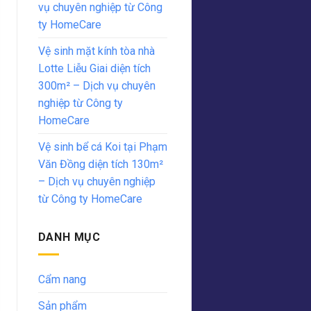
vụ chuyên nghiệp từ Công
ty HomeCare
Vệ sinh mặt kính tòa nhà
Lotte Liễu Giai diện tích
300m² – Dịch vụ chuyên
nghiệp từ Công ty
HomeCare
Vệ sinh bể cá Koi tại Phạm
Văn Đồng diện tích 130m²
– Dịch vụ chuyên nghiệp
từ Công ty HomeCare
DANH MỤC
Cẩm nang
Sản phẩm