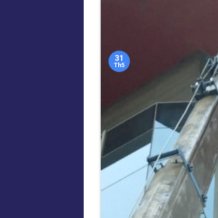
31
Th5